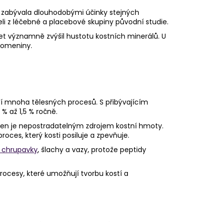
 se zabývala dlouhodobými účinky stejných
i z léčebné a placebové skupiny původní studie.
 let významně zvýšil hustotu kostních minerálů. U
lomeniny.
stí mnoha tělesných procesů. S přibývajícím
% až 1,5 % ročně.
lagen je nepostradatelným zdrojem kostní hmoty.
oces, který kosti posiluje a zpevňuje.
j chrupavky
, šlachy a vazy, protože peptidy
procesy, které umožňují tvorbu kostí a