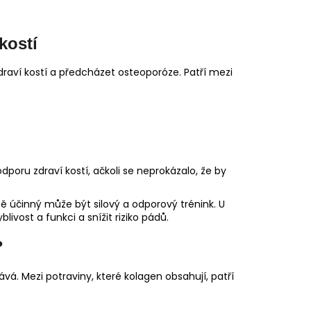
kostí
raví kostí a předcházet osteoporóze. Patří mezi
poru zdraví kostí, ačkoli se neprokázalo, že by
ště účinný může být silový a odporový trénink. U
vost a funkci a snížit riziko pádů.
?
vá. Mezi potraviny, které kolagen obsahují, patří