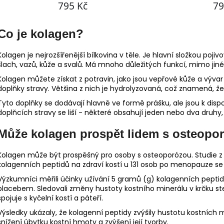
Co je kolagen?
Kolagen je nejrozšířenější bílkovina v těle. Je hlavní složkou pojivo
šlach, vazů, kůže a svalů. Má mnoho důležitých funkcí, mimo jiné 
Kolagen můžete získat z potravin, jako jsou vepřové kůže a vývar 
doplňky stravy. Většina z nich je hydrolyzovaná, což znamená, že 
Tyto doplňky se dodávají hlavně ve formě prášku, ale jsou k dispo
doplňcích stravy se liší - některé obsahují jeden nebo dva druhy,
Může kolagen prospět lidem s osteopo
Kolagen může být prospěšný pro osoby s osteoporózou. Studie z
kolagenních peptidů na zdraví kostí u 131 osob po menopauze se
Výzkumníci měřili účinky užívání 5 gramů (g) kolagenních pepti
placebem. Sledovali změny hustoty kostního minerálu v krčku steh
spojuje s kyčelní kostí a páteří.
Výsledky ukázaly, že kolagenní peptidy zvýšily hustotu kostních m
snížení úbytku kostní hmoty a zvýšení její tvorby.