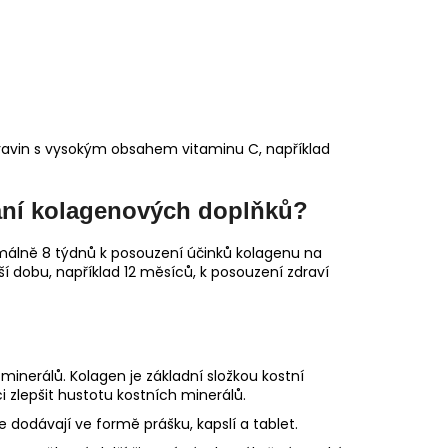
travin s vysokým obsahem vitaminu C, například
vání kolagenových doplňků?
imálně 8 týdnů k posouzení účinků kolagenu na
lší dobu, například 12 měsíců, k posouzení zdraví
inerálů. Kolagen je základní složkou kostní
zlepšit hustotu kostních minerálů.
 dodávají ve formě prášku, kapslí a tablet.