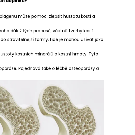
ých doplňků?
 kolagenu může pomoci zlepšit hustotu kostí a
noho důležitých procesů, včetně tvorby kostí.
o stravitelnější formy. Lidé je mohou užívat jako
ustoty kostních minerálů a kostní hmoty. Tyto
oporóze. Pojednává také o léčbě osteoporózy a