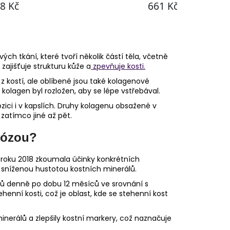
vých tkání, které tvoří několik částí těla, včetně
zajišťuje strukturu kůže a
zpevňuje kosti.
z kostí, ale oblíbené jsou také kolagenové
kolagen byl rozložen, aby se lépe vstřebával.
zici i v kapslích. Druhy kolagenu obsažené v
 zatímco jiné až pět.
rózou?
 roku 2018 zkoumala účinky konkrétních
 sníženou hustotou kostních minerálů.
dů denně po dobu 12 měsíců ve srovnání s
enní kosti, což je oblast, kde se stehenní kost
inerálů a zlepšily kostní markery, což naznačuje