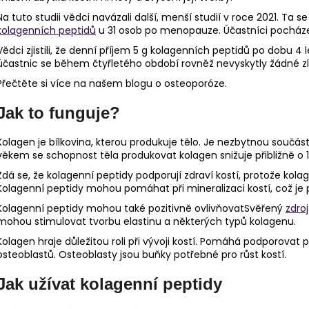
Na tuto studii vědci navázali další, menší studií v roce 2021. Ta
kolagenních peptidů
u 31 osob po menopauze. Účastníci pocházel
Vědci zjistili, že denní příjem 5 g kolagenních peptidů po dobu 4
účastnic se během čtyřletého období rovněž nevyskytly žádné z
Přečtěte si více na našem blogu o osteoporóze.
Jak to funguje?
Kolagen je bílkovina, kterou produkuje tělo. Je nezbytnou součá
věkem se schopnost těla produkovat kolagen snižuje přibližně o 1 
Zdá se, že kolagenní peptidy podporují zdraví kostí, protože ko
Kolagenní peptidy mohou pomáhat při mineralizaci kostí, což je pr
Kolagenní peptidy mohou také pozitivně ovlivňovatSvěřený
zdro
mohou stimulovat tvorbu elastinu a některých typů kolagenu.
Kolagen hraje důležitou roli při vývoji kostí. Pomáhá podporovat 
osteoblastů. Osteoblasty jsou buňky potřebné pro růst kostí.
Jak užívat kolagenní peptidy