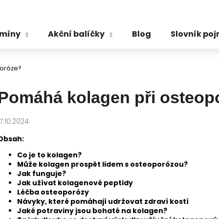
amíny
Akční balíčky
Blog
Slovník po
Co potřebujete najít?
poróze?
HLEDAT
Pomáhá kolagen při osteop
17.10.2024
Doporučujeme
Obsah:
Co je to kolagen?
Může kolagen prospět lidem s osteoporózou?
Jak funguje?
Jak užívat kolagenové peptidy
Léčba osteoporózy
Návyky, které pomáhají udržovat zdraví kostí
Jaké potraviny jsou bohaté na kolagen?