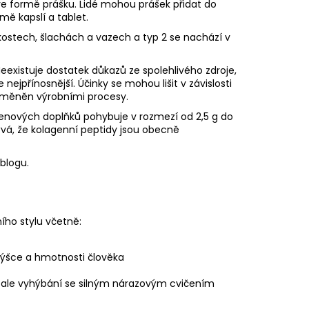
ve formě prášku. Lidé mohou prášek přidat do
rmě kapslí a tablet.
 kostech, šlachách a vazech a typ 2 se nachází v
Neexistuje dostatek důkazů ze spolehlivého zdroje,
ejpřínosnější. Účinky se mohou lišit v závislosti
změněn výrobními procesy.
genových doplňků pohybuje v rozmezí od 2,5 g do
vá, že kolagenní peptidy jsou obecně
blogu.
ho stylu včetně:
výšce a hmotnosti člověka
, ale vyhýbání se silným nárazovým cvičením