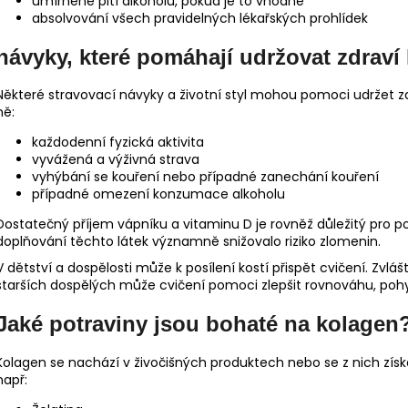
umírněné pití alkoholu, pokud je to vhodné
absolvování všech pravidelných lékařských prohlídek
návyky, které pomáhají udržovat zdraví 
Některé stravovací návyky a životní styl mohou pomoci udržet zd
ně:
každodenní fyzická aktivita
vyvážená a výživná strava
vyhýbání se kouření nebo případné zanechání kouření
případné omezení konzumace alkoholu
Dostatečný příjem vápníku a vitaminu D je rovněž důležitý pro pod
doplňování těchto látek významně snižovalo riziko zlomenin.
V dětství a dospělosti může k posílení kostí přispět cvičení. Zvlá
starších dospělých může cvičení pomoci zlepšit rovnováhu, pohybli
Jaké potraviny jsou bohaté na kolagen
Kolagen se nachází v živočišných produktech nebo se z nich získá
např: