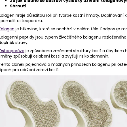
Za jak dlouho se dostaví výsledky užívání kolagenov
Shrnutí
Kolagen hraje důležitou roli při tvorbě kostní hmoty. Doplňování
zpomalit osteoporózu.
Kolagen
je bílkovina, která se nachází v celém těle. Podporuje m
Kolagenní peptidy jsou typem živočišného kolagenu rozloženého d
doplněk stravy.
Osteoporóza
je způsobena změnami struktury kostí a úbytkem h
změny způsobují oslabení kostí a zvyšují riziko zlomenin.
Tento článek pojednává o možných přínosech kolagenu při oste
tipech pro udržení zdraví kostí.