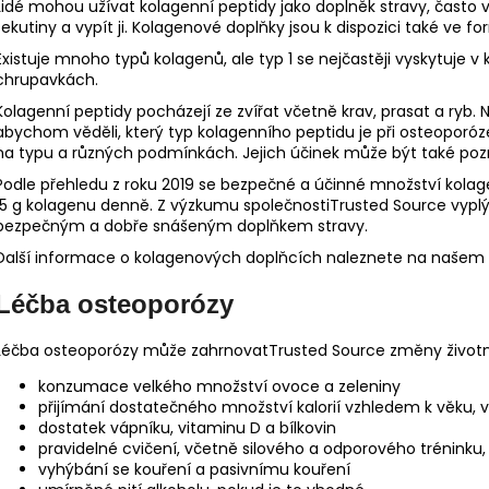
Lidé mohou užívat kolagenní peptidy jako doplněk stravy, často 
tekutiny a vypít ji. Kolagenové doplňky jsou k dispozici také ve fo
Existuje mnoho typů kolagenů, ale typ 1 se nejčastěji vyskytuje v
chrupavkách.
Kolagenní peptidy pocházejí ze zvířat včetně krav, prasat a ryb. 
abychom věděli, který typ kolagenního peptidu je při osteoporóze n
na typu a různých podmínkách. Jejich účinek může být také po
Podle přehledu z roku 2019 se bezpečné a účinné množství kola
15 g kolagenu denně. Z výzkumu společnostiTrusted Source vyplý
bezpečným a dobře snášeným doplňkem stravy.
Další informace o kolagenových doplňcích naleznete na našem 
Léčba osteoporózy
Léčba osteoporózy může zahrnovatTrusted Source změny životní
konzumace velkého množství ovoce a zeleniny
přijímání dostatečného množství kalorií vzhledem k věku, 
dostatek vápníku, vitaminu D a bílkovin
pravidelné cvičení, včetně silového a odporového tréninku
vyhýbání se kouření a pasivnímu kouření