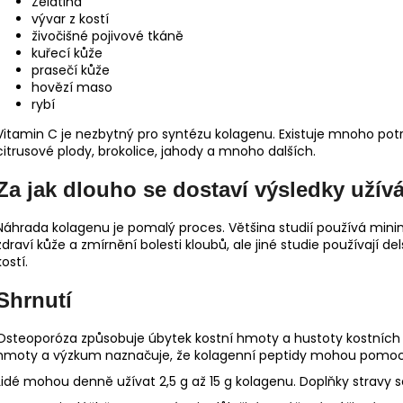
Želatina
vývar z kostí
živočišné pojivové tkáně
kuřecí kůže
prasečí kůže
hovězí maso
rybí
Vitamin C je nezbytný pro syntézu kolagenu. Existuje mnoho po
citrusové plody, brokolice, jahody a mnoho dalších.
Za jak dlouho se dostaví výsledky uží
Náhrada kolagenu je pomalý proces. Většina studií používá min
zdraví kůže a zmírnění bolesti kloubů, ale jiné studie používají de
kostí.
Shrnutí
Osteoporóza způsobuje úbytek kostní hmoty a hustoty kostních m
hmoty a výzkum naznačuje, že kolagenní peptidy mohou pomoci 
Lidé mohou denně užívat 2,5 g až 15 g kolagenu. Doplňky stravy se