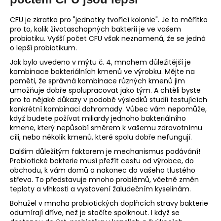
CFU je zkratka pro "jednotky tvořící kolonie". Je to měřítko
pro to, kolik životaschopných bakterií je ve vašem
probiotiku. Vyšší počet CFU však neznamená, že se jedná
o lepší probiotikum.
Jak bylo uvedeno v mýtu č. 4, mnohem důležitější je
kombinace bakteriálních kmenů ve výrobku. Mějte na
paměti, že správná kombinace různých kmenů jim
umožňuje dobře spolupracovat jako tým. A chtěli byste
pro to nějaké důkazy v podobě výsledků studií testujících
konkrétní kombinaci dohromady. Vůbec vám nepomůže,
když budete požívat miliardy jednoho bakteriálního
kmene, který nepůsobí směrem k vašemu zdravotnímu
cíli, nebo několik kmenů, které spolu dobře nefungují.
Dalším důležitým faktorem je mechanismus podávání!
Probiotické bakterie musí přežít cestu od výrobce, do
obchodu, k vám domů a nakonec do vašeho tlustého
střeva. To představuje mnoho problémů, včetně změn
teploty a vlhkosti a vystavení žaludečním kyselinám.
Bohužel v mnoha probiotických doplňcích stravy bakterie
odumírají dříve, než je stačíte spolknout. I když se