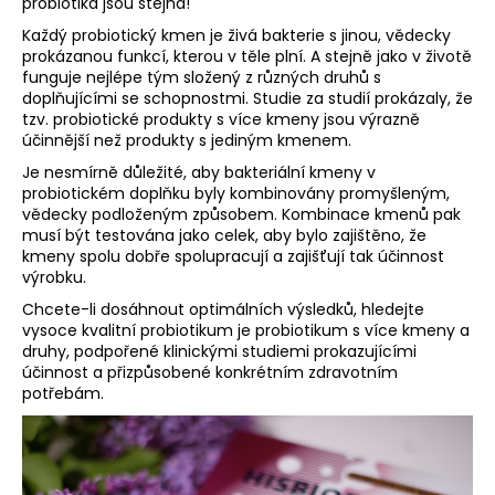
probiotika jsou stejná!
Každý probiotický kmen je živá bakterie s jinou, vědecky
prokázanou funkcí, kterou v těle plní. A stejně jako v životě
funguje nejlépe tým složený z různých druhů s
doplňujícími se schopnostmi. Studie za studií prokázaly, že
tzv. probiotické produkty s více kmeny jsou výrazně
účinnější než produkty s jediným kmenem.
Je nesmírně důležité, aby bakteriální kmeny v
probiotickém doplňku byly kombinovány promyšleným,
vědecky podloženým způsobem. Kombinace kmenů pak
musí být testována jako celek, aby bylo zajištěno, že
kmeny spolu dobře spolupracují a zajišťují tak účinnost
výrobku.
Chcete-li dosáhnout optimálních výsledků, hledejte
vysoce kvalitní probiotikum je probiotikum s více kmeny a
druhy, podpořené klinickými studiemi prokazujícími
účinnost a přizpůsobené konkrétním zdravotním
potřebám.