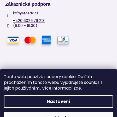
Zákaznická podpora
info
@
tozax.cz
+420 602 579 218
(8:00 - 16:30)
Tento web používá soubory cookie. Dalším
procházením tohoto webu vyjadřujete souhlas s
Facebook
jejich používáním.. Více informací
zde
.
Nastavení
Vytvořil Shoptet
Copyright 2026
TOZAX
. Všechna práva vyhrazena.
Upravit