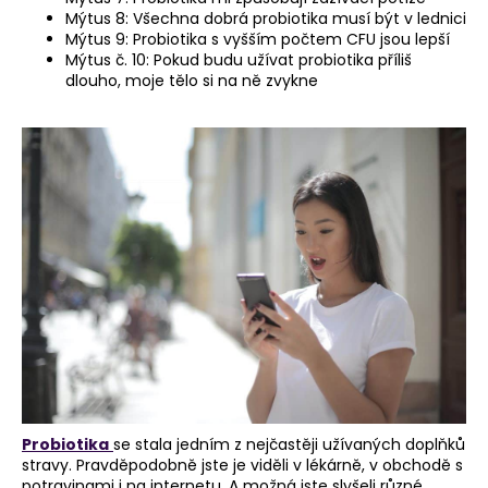
Mýtus 8: Všechna dobrá probiotika musí být v lednici
a
Mýtus 9: Probiotika s vyšším počtem CFU jsou lepší
j
Mýtus č. 10: Pokud budu užívat probiotika příliš
dlouho, moje tělo si na ně zvykne
í
t
?
HLEDAT
D
o
p
o
r
Probiotika
se stala jedním z nejčastěji užívaných doplňků
u
stravy. Pravděpodobně jste je viděli v lékárně, v obchodě s
potravinami i na internetu. A možná jste slyšeli různé