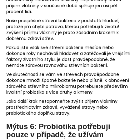
příjem vlákniny v současné době splňuje jen asi pět
procent lidí.
Naše prospěšné střevní bakterie v podstatě hladoví,
protože jim chybí potrava, kterou potřebují k životu!
Zvýšení příjmu vlákniny je proto zásadním krokem k
dobrému zdraví střev.
Pokud jste však své střevní bakterie měsíce nebo
dokonce roky nechávali hladovět a zatěžovali je vnějšími
faktory životního stylu, je dost pravděpodobné, že
nemáte zdravou rovnováhu střevních bakterií.
Ve skutečnosti se vám ve střevech pravděpodobně
dokonce množí špatné bakterie nebo plísně. K obnovení
zdravého střevního mikrobiomu potřebujete především
kvalitní probiotika s více druhy a kmeny.
Jako další krok nezapomeňte zvýšit příjem vlákniny
prostřednictvím zdravé, vyvážené stravy nebo
prebiotického doplňku stravy.
Mýtus 6: Probiotika potřebuji
pouze v případě, že užívám