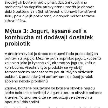
škodlivých bakterií, virů a plísní. Užívání kvalitního
probiotického doplňku stravy nám umožňuje obnovit
dobré bakterie v našich střevech a obnovit tak střevní
flóru, pokud je již poškozená, a naopak udržet zdravou
střevní flóru.
Mýtus 3: Jogurt, kysané zelí a
kombucha mi dodávají dostatek
probiotik
V dnešním světě je široce dostupná řada probiotických
potravin a nápojů. Mezi ně patří například jogurt, kvašená
zelenina, jako je kysané zelí, alternativy jogurtu, kefír a
kombucha. Všechny tyto produkty se vyrábějí
fermentačním procesem za použití živých aktivních
bakterií. S probiotickými potravinami a nápoji je však
spojeno několik problémů.
Zaprvé, bakterie používané ke kvašení obvykle nejsou
lidské bakterie. Například v jogurtu jsou to obvykle bakterie
kravské. To znamená, že se neusazují ve střevech a
opouštějí tělo stolicí.