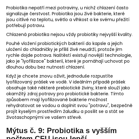
Probiotika nepatří mezi potraviny, u nichž chlazení často
signalizuje čerstvost. Probiotika jsou živé bakterie, které
jsou citlivé na teplotu, světlo a vlhkost a ke svému přežití
potřebují potravu.
Chlazená probiotika nejsou vždy probiotiky nejvyšší kvality.
Pouhé vložení probiotických bakterií do kapsle a jejich
uložení do chladničky je příliš živé neudrží, protože jim
rychle dojde potrava. Naštěstí existují novější technologie,
jako je "lyofilizace" bakterií, které je pomáhají uchovat po
dlouhou dobu bez nutnosti chlazení.
Když je chcete znovu oživit, jednoduše rozpustíte
lyofilizovaný prášek ve vodě. V ideálním případě prášek
obsahuje také některé prebiotické živiny, které slouží jako
okamžitý zdroj potravy pro probiotické bakterie. Tímto
způsobem mají lyofilizované bakterie možnost
rehydratovat se vodou a doplnit svou "potravu", bezpečně
projít kyselým prostředím žaludku a posílit se a stát se
životaschopnými ve vašem střevě.
Mýtus č. 9: Probiotika s vyšším
počtem CFU jsou lepší