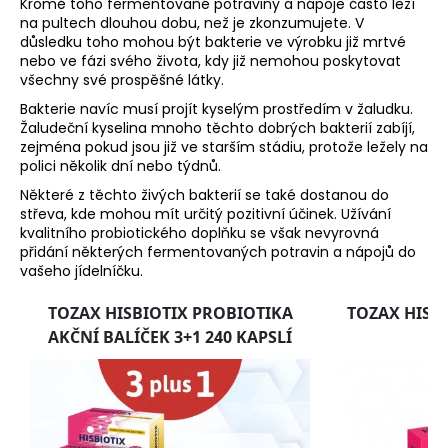
Kromě toho fermentované potraviny a nápoje často leží
na pultech dlouhou dobu, než je zkonzumujete. V
důsledku toho mohou být bakterie ve výrobku již mrtvé
nebo ve fázi svého života, kdy již nemohou poskytovat
všechny své prospěšné látky.
Bakterie navíc musí projít kyselým prostředím v žaludku.
Žaludeční kyselina mnoho těchto dobrých bakterií zabíjí,
zejména pokud jsou již ve starším stádiu, protože ležely na
polici několik dní nebo týdnů.
Některé z těchto živých bakterií se také dostanou do
střeva, kde mohou mít určitý pozitivní účinek. Užívání
kvalitního probiotického doplňku se však nevyrovná
přidání některých fermentovaných potravin a nápojů do
vašeho jídelníčku.