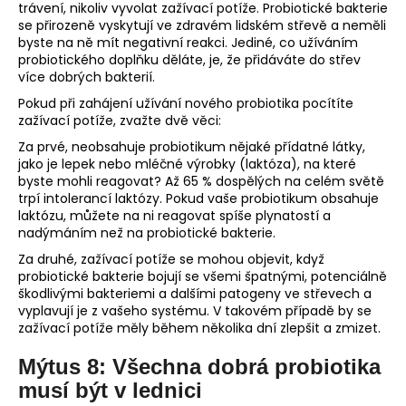
trávení, nikoliv vyvolat zažívací potíže. Probiotické bakterie
se přirozeně vyskytují ve zdravém lidském střevě a neměli
byste na ně mít negativní reakci. Jediné, co užíváním
probiotického doplňku děláte, je, že přidáváte do střev
více dobrých bakterií.
Pokud při zahájení užívání nového probiotika pocítíte
zažívací potíže, zvažte dvě věci:
Za prvé, neobsahuje probiotikum nějaké přídatné látky,
jako je lepek nebo mléčné výrobky (laktóza), na které
byste mohli reagovat? Až 65 % dospělých na celém světě
trpí intolerancí laktózy. Pokud vaše probiotikum obsahuje
laktózu, můžete na ni reagovat spíše plynatostí a
nadýmáním než na probiotické bakterie.
Za druhé, zažívací potíže se mohou objevit, když
probiotické bakterie bojují se všemi špatnými, potenciálně
škodlivými bakteriemi a dalšími patogeny ve střevech a
vyplavují je z vašeho systému. V takovém případě by se
zažívací potíže měly během několika dní zlepšit a zmizet.
Mýtus 8: Všechna dobrá probiotika
musí být v lednici