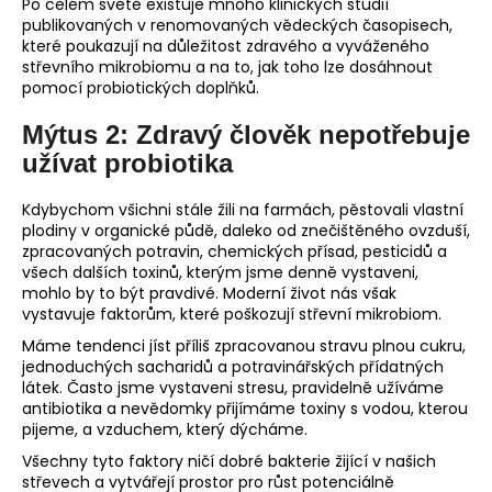
Po celém světě existuje mnoho klinických studií
publikovaných v renomovaných vědeckých časopisech,
které poukazují na důležitost zdravého a vyváženého
střevního mikrobiomu a na to, jak toho lze dosáhnout
pomocí probiotických doplňků.
Mýtus 2: Zdravý člověk nepotřebuje
užívat probiotika
Kdybychom všichni stále žili na farmách, pěstovali vlastní
plodiny v organické půdě, daleko od znečištěného ovzduší,
zpracovaných potravin, chemických přísad, pesticidů a
všech dalších toxinů, kterým jsme denně vystaveni,
mohlo by to být pravdivé. Moderní život nás však
vystavuje faktorům, které poškozují střevní mikrobiom.
Máme tendenci jíst příliš zpracovanou stravu plnou cukru,
jednoduchých sacharidů a potravinářských přídatných
látek. Často jsme vystaveni stresu, pravidelně užíváme
antibiotika a nevědomky přijímáme toxiny s vodou, kterou
pijeme, a vzduchem, který dýcháme.
Všechny tyto faktory ničí dobré bakterie žijící v našich
střevech a vytvářejí prostor pro růst potenciálně