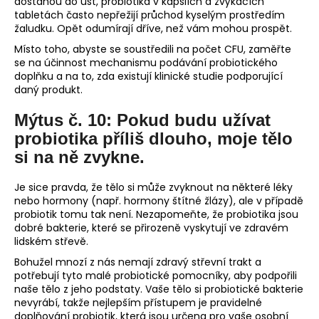
dostanou do úst, probiotika v kapslích a žvýkacích
tabletách často nepřežijí průchod kyselým prostředím
žaludku. Opět odumírají dříve, než vám mohou prospět.
Místo toho, abyste se soustředili na počet CFU, zaměřte
se na účinnost mechanismu podávání probiotického
doplňku a na to, zda existují klinické studie podporující
daný produkt.
Mýtus č. 10: Pokud budu užívat
probiotika příliš dlouho, moje tělo
si na ně zvykne.
Je sice pravda, že tělo si může zvyknout na některé léky
nebo hormony (např. hormony štítné žlázy), ale v případě
probiotik tomu tak není. Nezapomeňte, že probiotika jsou
dobré bakterie, které se přirozeně vyskytují ve zdravém
lidském střevě.
Bohužel mnozí z nás nemají zdravý střevní trakt a
potřebují tyto malé probiotické pomocníky, aby podpořili
naše tělo z jeho podstaty. Vaše tělo si probiotické bakterie
nevyrábí, takže nejlepším přístupem je pravidelné
doplňování probiotik, která jsou určena pro vaše osobní