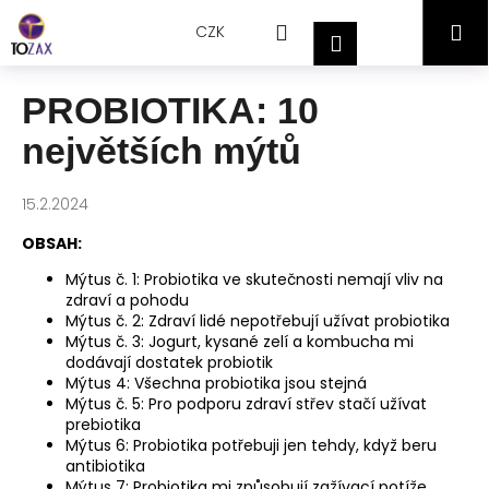
Přejít
K
Hledat
Nákupní
M
na
CZK
o
Přihlášení
obsah
Zpět
Zpět
š
košík
í
PROBIOTIKA: 10
C
k
největších mýtů
o
p
o
15.2.2024
t
OBSAH:
ř
Mýtus č. 1: Probiotika ve skutečnosti nemají vliv na
e
zdraví a pohodu
b
Mýtus č. 2: Zdraví lidé nepotřebují užívat probiotika
Mýtus č. 3: Jogurt, kysané zelí a kombucha mi
u
dodávají dostatek probiotik
j
Mýtus 4: Všechna probiotika jsou stejná
e
Mýtus č. 5: Pro podporu zdraví střev stačí užívat
prebiotika
t
Mýtus 6: Probiotika potřebuji jen tehdy, když beru
e
antibiotika
n
Mýtus 7: Probiotika mi způsobují zažívací potíže