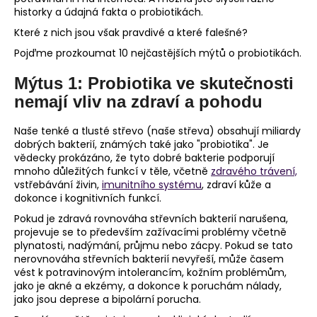
č
historky a údajná fakta o probiotikách.
u
j
Které z nich jsou však pravdivé a které falešné?
e
Pojďme prozkoumat 10 nejčastějších mýtů o probiotikách.
m
e
Mýtus 1: Probiotika ve skutečnosti
nemají vliv na zdraví a pohodu
Naše tenké a tlusté střevo (naše střeva) obsahují miliardy
dobrých bakterií, známých také jako "probiotika". Je
vědecky prokázáno, že tyto dobré bakterie podporují
mnoho důležitých funkcí v těle, včetně
zdravého trávení,
vstřebávání živin,
imunitního systému
, zdraví kůže a
dokonce i kognitivních funkcí.
Pokud je zdravá rovnováha střevních bakterií narušena,
projevuje se to především zažívacími problémy včetně
plynatosti, nadýmání, průjmu nebo zácpy. Pokud se tato
nerovnováha střevních bakterií nevyřeší, může časem
vést k potravinovým intolerancím, kožním problémům,
jako je akné a ekzémy, a dokonce k poruchám nálady,
jako jsou deprese a bipolární porucha.