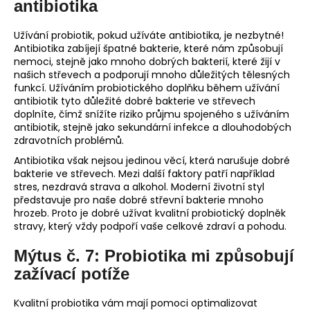
antibiotika
Užívání probiotik, pokud užíváte antibiotika, je nezbytné!
Antibiotika zabíjejí špatné bakterie, které nám způsobují
nemoci, stejně jako mnoho dobrých bakterií, které žijí v
našich střevech a podporují mnoho důležitých tělesných
funkcí. Užíváním probiotického doplňku během užívání
antibiotik tyto důležité dobré bakterie ve střevech
doplníte, čímž snížíte riziko průjmu spojeného s užíváním
antibiotik, stejně jako sekundární infekce a dlouhodobých
zdravotních problémů.
Antibiotika však nejsou jedinou věcí, která narušuje dobré
bakterie ve střevech. Mezi další faktory patří například
stres, nezdravá strava a alkohol. Moderní životní styl
představuje pro naše dobré střevní bakterie mnoho
hrozeb. Proto je dobré užívat kvalitní probiotický doplněk
stravy, který vždy podpoří vaše celkové zdraví a pohodu.
Mýtus č. 7: Probiotika mi způsobují
zažívací potíže
Kvalitní probiotika vám mají pomoci optimalizovat