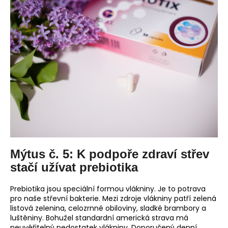
Mýtus č. 5: K podpoře zdraví střev
stačí užívat prebiotika
Prebiotika jsou speciální formou vlákniny. Je to potrava
pro naše střevní bakterie. Mezi zdroje vlákniny patří zelená
listová zelenina, celozrnné obiloviny, sladké brambory a
luštěniny. Bohužel standardní americká strava má
neuvěřitelný nedostatek vlákniny. Doporučený denní