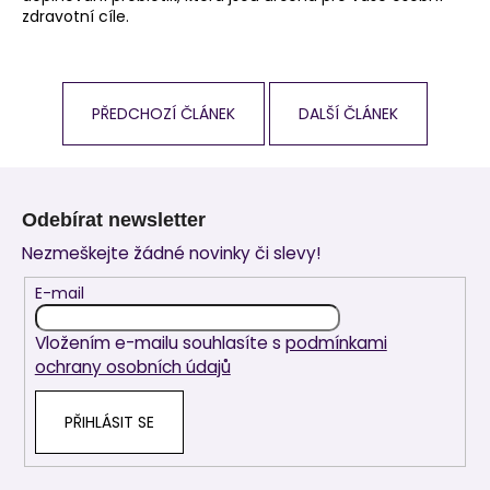
zdravotní cíle.
PŘEDCHOZÍ ČLÁNEK
DALŠÍ ČLÁNEK
Z
á
Odebírat newsletter
p
Nezmeškejte žádné novinky či slevy!
a
t
E-mail
í
Vložením e-mailu souhlasíte s
podmínkami
ochrany osobních údajů
PŘIHLÁSIT SE