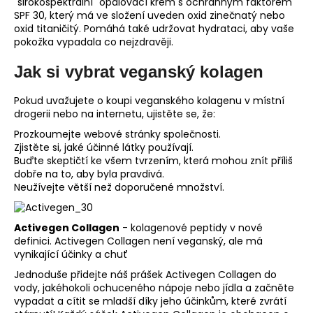
"širokospektrální" opalovací krém s ochranným faktorem
SPF 30, který má ve složení uveden oxid zinečnatý nebo
oxid titaničitý. Pomáhá také udržovat hydrataci, aby vaše
pokožka vypadala co nejzdravěji.
Jak si vybrat veganský kolagen
Pokud uvažujete o koupi veganského kolagenu v místní
drogerii nebo na internetu, ujistěte se, že:
Prozkoumejte webové stránky společnosti.
Zjistěte si, jaké účinné látky používají.
Buďte skeptičtí ke všem tvrzením, která mohou znít příliš
dobře na to, aby byla pravdivá.
Neužívejte větší než doporučené množství.
Activegen Collagen
- kolagenové peptidy v nové
definici. Activegen Collagen není veganský, ale má
vynikající účinky a chuť
Jednoduše přidejte náš prášek Activegen Collagen do
vody, jakéhokoli ochuceného nápoje nebo jídla a začněte
vypadat a cítit se mladší díky jeho účinkům, které zvrátí