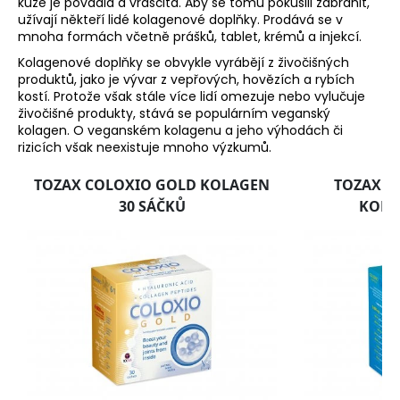
kůže je povadlá a vrásčitá. Aby se tomu pokusili zabránit,
užívají někteří lidé kolagenové doplňky. Prodává se v
a
mnoha formách včetně prášků, tablet, krémů a injekcí.
j
Kolagenové doplňky se obvykle vyrábějí z živočišných
í
produktů, jako je vývar z vepřových, hovězích a rybích
t
kostí. Protože však stále více lidí omezuje nebo vylučuje
?
živočišné produkty, stává se populárním veganský
kolagen. O veganském kolagenu a jeho výhodách či
rizicích však neexistuje mnoho výzkumů.
HLEDAT
D
o
p
o
r
u