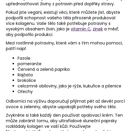
upřednostňovat živiny z potravin před doplňky stravy.
Pokud jste vegani, existují věci, které můžete jíst, abyste
podpořili schopnost vašeho těla přirozeně produkovat
více kolagenu. Vaše tělo také potřebuje potraviny s
vysokým obsahem živin, jako je
vitamin C
,
zinek
a měď,
aby podpořilo produkci.
Mezi rostlinné potraviny, které vám s tím mohou pomoci,
patří např.
Fazole
pomeranče
Červená a zelená paprika
Rajčata
brokolice
celozrnné obiloviny, jako je rýže, kukuřice a pšenice
Ořechy
Odborníci na výživu doporučují přijímat pět až devět porcí
ovoce a zeleniny, abyste uspokojili potřeby svého těla.
Zvykněte si také každý den používat opalovací krém. Ten
může zabránit tomu, aby ultrafialové sluneční paprsky
rozkládaly kolagen ve vaší kůži. Používejte