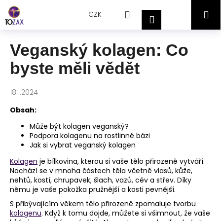
Přejít
K
Hledat
Nákupní
M
na
CZK
o
Přihlášení
obsah
Zpět
Zpět
š
košík
í
Veganský kolagen: Co
C
k
byste měli vědět
o
p
o
18.1.2024
t
Obsah:
ř
Může být kolagen veganský?
e
Podpora kolagenu na rostlinné bázi
b
Jak si vybrat veganský kolagen
u
Kolagen
je bílkovina, kterou si vaše tělo přirozeně vytváří.
j
Nachází se v mnoha částech těla včetně vlasů, kůže,
nehtů, kostí, chrupavek, šlach, vazů, cév a střev. Díky
e
němu je vaše pokožka pružnější a kosti pevnější.
t
S přibývajícím věkem tělo přirozeně zpomaluje tvorbu
e
kolagenu
. Když k tomu dojde, můžete si všimnout, že vaše
n