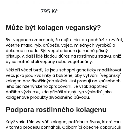
č
u
j
e
m
Může být kolagen veganský?
e
Být veganem znamená, že nejíte nic, co pochází ze zvířat,
včetně masa, ryb, drůbeže, vajec, mléčných výrobků a
dokonce i medu. Být vegetariánem je méně přísný
přístup. A další lidé kladou důraz na rostlinnou stravu, aniž
by se nutně stali vegany nebo vegetariány.
Někteří vědci tvrdí, že jsou schopni geneticky modifikovat
věci, jako jsou kvasinky a bakterie, aby vytvořili "veganský"
kolagen bez živočišných složek. Jiní pracují na způsobech
jeho bioinženýrského zpracování. Je však zapotřebí
dalšího výzkumu, zda přináší stejný typ výsledků jako
kolagenové produkty živočišného původu.
Podpora rostlinného kolagenu
Když vaše tělo vytváří kolagen, potřebuje živiny, které mu
v tomto procesu pomáhají. Odborníci obecně doporučují