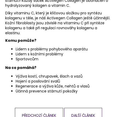
stárnutí! Každý sáček Activegen Collagen je obohacen o
hydrolyzovaný kolagen a vitamin C.
Díky vitaminu C, který je klíčovou složkou pro syntézu
kolagenu v těle, je náš Activegen Collagen ještě účinnější.
Kožní fibroblasty jsou závislé na vitaminu C při syntéze
kolagenu a také při regulaci rovnováhy kolagenu a
elastinu.
Komu pomůže?
Lidem s problémy pohybového aparátu
Lidem s kožními problémy
Sportovcům
Na co pomáhá?
Výživa kostí, chrupavek, šlach a vazů
Hojení a posilování svalů
Regenerace a výživa kůže, nehtů a vlasů
Účinná prevence stárnutí pokožky
PŘEDCHOZÍ ČLÁNEK
DALŠÍ ČLÁNEK