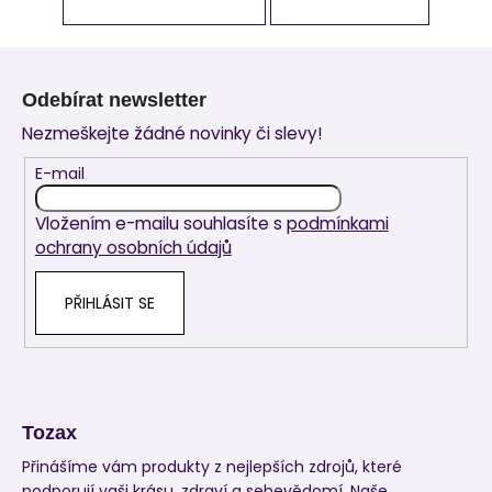
Z
á
Odebírat newsletter
p
Nezmeškejte žádné novinky či slevy!
a
t
E-mail
í
Vložením e-mailu souhlasíte s
podmínkami
ochrany osobních údajů
PŘIHLÁSIT SE
Tozax
Přinášíme vám produkty z nejlepších zdrojů, které
podporují vaši krásu, zdraví a sebevědomí. Naše