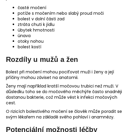
časté močení
potíže s močením nebo slabý proud moči
bolest v dolní části zad
ztráta chuti k jídlu
úbytek hmotnosti
únava
otoky nohou
bolest kostí
Rozdíly u mužů a žen
Bolest při močení mohou pociťovat muži i ženy a její
příčiny mohou záviset na anatomii.
Ženy mají například kratší močovou trubici než muži. V
důsledku toho se do močového měchýře často snadněji
dostanou bakterie, což může vést k infekci močových
cest.
O rizicích bolestivého močení se člověk může poradit se
svým lékařem na základě svého pohlaví i anamnézy.
Potenciální možnosti léčby