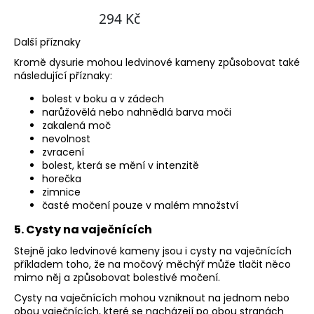
Další příznaky
Kromě dysurie mohou ledvinové kameny způsobovat také
následující příznaky:
bolest v boku a v zádech
narůžovělá nebo nahnědlá barva moči
zakalená moč
nevolnost
zvracení
bolest, která se mění v intenzitě
horečka
zimnice
časté močení pouze v malém množství
5. Cysty na vaječnících
Stejně jako ledvinové kameny jsou i cysty na vaječnících
příkladem toho, že na močový měchýř může tlačit něco
mimo něj a způsobovat bolestivé močení.
Cysty na vaječnících mohou vzniknout na jednom nebo
obou vaječnících, které se nacházejí po obou stranách