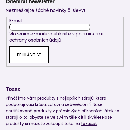
Odebírat newsletter
p
Nezmeškejte žádné novinky či slevy!
a
t
E-mail
í
Vložením e-mailu souhlasíte s
podmínkami
ochrany osobních údajů
PŘIHLÁSIT SE
Tozax
Přinášíme vám produkty z nejlepších zdrojů, které
podporují vaši krásu, zdraví a sebevědomí. Naše
certifikované produkty z prémiových přírodních látek se
starají o to, abyste se ve svém těle cítili skvěle! Naše
produkty si mužete zakoupit take na
tozax.sk