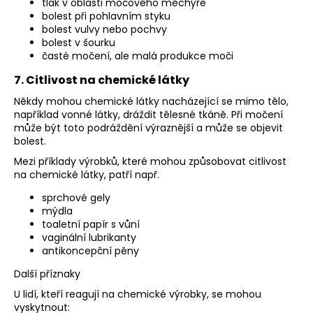
tlak v oblasti močového měchýře
bolest při pohlavním styku
bolest vulvy nebo pochvy
bolest v šourku
časté močení, ale malá produkce moči
7. Citlivost na chemické látky
Někdy mohou chemické látky nacházející se mimo tělo,
například vonné látky, dráždit tělesné tkáně. Při močení
může být toto podráždění výraznější a může se objevit
bolest.
Mezi příklady výrobků, které mohou způsobovat citlivost
na chemické látky, patří např.
sprchové gely
mýdla
toaletní papír s vůní
vaginální lubrikanty
antikoncepční pěny
Další příznaky
U lidí, kteří reagují na chemické výrobky, se mohou
vyskytnout: