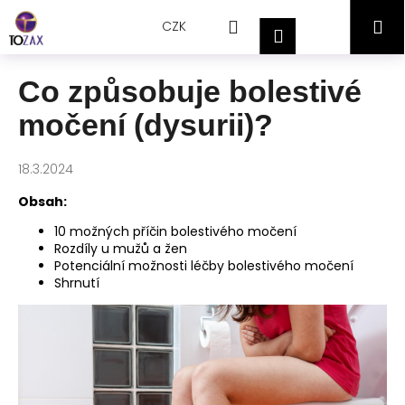
Přejít
K
Hledat
Nákupní
M
na
CZK
o
Přihlášení
obsah
Zpět
Zpět
š
košík
í
Co způsobuje bolestivé
C
k
močení (dysurii)?
o
p
o
18.3.2024
t
Obsah:
ř
10 možných příčin bolestivého močení
e
Rozdíly u mužů a žen
b
Potenciální možnosti léčby bolestivého močení
Shrnutí
u
j
e
t
e
n