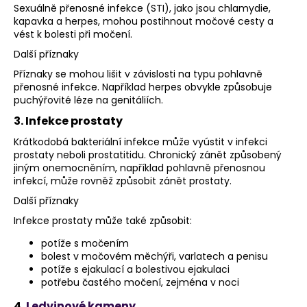
Sexuálně přenosné infekce (STI), jako jsou chlamydie,
kapavka a herpes, mohou postihnout močové cesty a
vést k bolesti při močení.
Další příznaky
Příznaky se mohou lišit v závislosti na typu pohlavně
přenosné infekce. Například herpes obvykle způsobuje
puchýřovité léze na genitáliích.
3. Infekce prostaty
Krátkodobá bakteriální infekce může vyústit v infekci
prostaty neboli prostatitidu. Chronický zánět způsobený
jiným onemocněním, například pohlavně přenosnou
infekcí, může rovněž způsobit zánět prostaty.
Další příznaky
Infekce prostaty může také způsobit:
potíže s močením
bolest v močovém měchýři, varlatech a penisu
potíže s ejakulací a bolestivou ejakulaci
potřebu častého močení, zejména v noci
4.
Ledvinové kameny