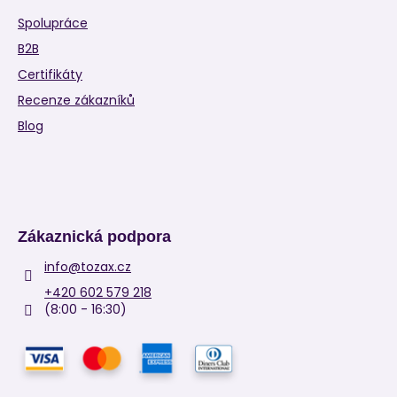
Spolupráce
B2B
Certifikáty
Recenze zákazníků
Blog
Zákaznická podpora
info
@
tozax.cz
+420 602 579 218
(8:00 - 16:30)