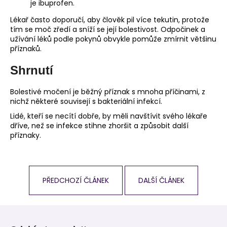
je ibuprofen.
Lékař často doporučí, aby člověk pil více tekutin, protože
tím se moč zředí a sníží se její bolestivost. Odpočinek a
užívání léků podle pokynů obvykle pomůže zmírnit většinu
příznaků.
Shrnutí
Bolestivé močení je běžný příznak s mnoha příčinami, z
nichž některé souvisejí s bakteriální infekcí.
Lidé, kteří se necítí dobře, by měli navštívit svého lékaře
dříve, než se infekce stihne zhoršit a způsobit další
příznaky.
PŘEDCHOZÍ ČLÁNEK
DALŠÍ ČLÁNEK
Z
á