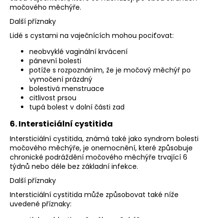
močového měchýře.
Další příznaky
Lidé s cystami na vaječnících mohou pociťovat:
neobvyklé vaginální krvácení
pánevní bolesti
potíže s rozpoznáním, že je močový měchýř po
vymočení prázdný
bolestivá menstruace
citlivost prsou
tupá bolest v dolní části zad
6. Intersticiální cystitida
Intersticiální cystitida, známá také jako syndrom bolesti
močového měchýře, je onemocnění, které způsobuje
chronické podráždění močového měchýře trvající 6
týdnů nebo déle bez základní infekce.
Další příznaky
Intersticiální cystitida může způsobovat také níže
uvedené příznaky: