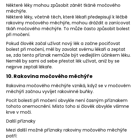
Některé léky mohou způsobit zánět tkáně močového
měchýře.
Některé léky, včetně těch, které lékaři předepisují k léčbě
rakoviny močového měchýře, mohou dráždit a zanícovat
tkáň močového měchýře. To může často způsobit bolest
při močení.
Pokud člověk začal užívat nový lék a začne pociťovat
bolest při močení, měl by zavolat svému lékaři a zeptat
se, zda tento příznak nemůže být vedlejším účinkem léku.
Neměli by sami od sebe přestat lék užívat, aniž by se
nejprve zeptali lékaře.
10. Rakovina močového měchýře
Rakovina močového měchýře vzniká, když se v močovém
měchýři začnou vyvíjet rakovinné buňky.
Pocit bolesti při močení obvykle není časným příznakem
tohoto onemocnění. Místo toho si člověk obvykle všimne
krve v moči.
Další příznaky
Mezi další možné příznaky rakoviny močového měchýře
patří: