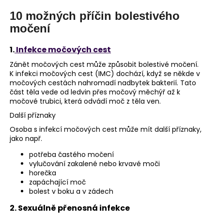
č
u
10 možných příčin bolestivého
j
močení
e
m
1.
Infekce močových cest
e
Zánět močových cest může způsobit bolestivé močení.
K infekci močových cest (IMC) dochází, když se někde v
močových cestách nahromadí nadbytek bakterií. Tato
část těla vede od ledvin přes močový měchýř až k
močové trubici, která odvádí moč z těla ven.
Další příznaky
Osoba s infekcí močových cest může mít další příznaky,
jako např.
potřeba častého močení
vylučování zakalené nebo krvavé moči
horečka
zapáchající moč
bolest v boku a v zádech
2. Sexuálně přenosná infekce