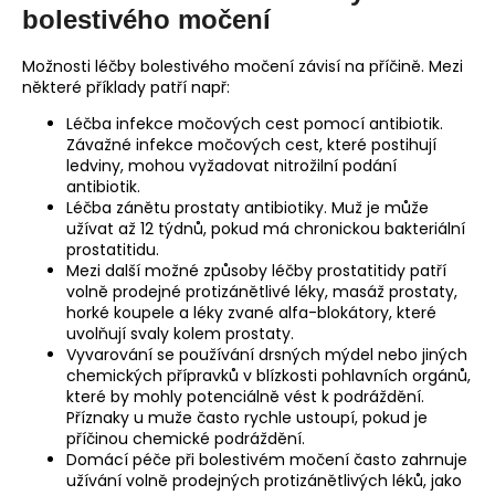
bolestivého močení
Možnosti léčby bolestivého močení závisí na příčině. Mezi
některé příklady patří např:
Léčba infekce močových cest pomocí antibiotik.
Závažné infekce močových cest, které postihují
ledviny, mohou vyžadovat nitrožilní podání
antibiotik.
Léčba zánětu prostaty antibiotiky. Muž je může
užívat až 12 týdnů, pokud má chronickou bakteriální
prostatitidu.
Mezi další možné způsoby léčby prostatitidy patří
volně prodejné protizánětlivé léky, masáž prostaty,
horké koupele a léky zvané alfa-blokátory, které
uvolňují svaly kolem prostaty.
Vyvarování se používání drsných mýdel nebo jiných
chemických přípravků v blízkosti pohlavních orgánů,
které by mohly potenciálně vést k podráždění.
Příznaky u muže často rychle ustoupí, pokud je
příčinou chemické podráždění.
Domácí péče při bolestivém močení často zahrnuje
užívání volně prodejných protizánětlivých léků, jako