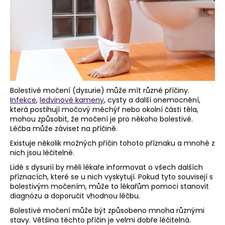
a
j
í
t
?
Bolestivé močení (dysurie) může mít různé příčiny.
Infekce
,
ledvinové kameny
, cysty a další onemocnění,
která postihují močový měchýř nebo okolní části těla,
HLEDAT
mohou způsobit, že močení je pro někoho bolestivé.
Léčba může záviset na příčině.
Existuje několik možných příčin tohoto příznaku a mnohé z
nich jsou léčitelné.
D
Lidé s dysurií by měli lékaře informovat o všech dalších
o
příznacích, které se u nich vyskytují. Pokud tyto souvisejí s
p
bolestivým močením, může to lékařům pomoci stanovit
o
diagnózu a doporučit vhodnou léčbu.
r
Bolestivé močení může být způsobeno mnoha různými
u
stavy. Většina těchto příčin je velmi dobře léčitelná.