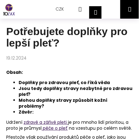
Přejít
K
Hledat
Nákupní
M
na
CZK
o
Přihlášení
obsah
Zpět
Zpět
š
košík
í
Potřebujete doplňky pro
C
k
lepší pleť?
o
p
o
19.12.2024
t
Obsah:
ř
e
Doplňky pro zdravou pleť, co říká věda
Jsou tedy doplňky stravy nezbytné pro zdravou
b
pleť?
u
Mohou doplňky stravy způsobit kožní
j
problémy?
Závěr:
e
t
Udržení
zdravé a zářivé pleti
je pro mnoho lidí prioritou, a
proto je průmysl
péče o pleť
na vzestupu po celém světě.
e
Přestože však používání produktů péče o pleť, jako jsou
n