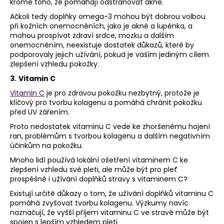
kromě toho, že pomáhají odstraňovat akné.
Ačkoli tedy doplňky omega-3 mohou být dobrou volbou
při kožních onemocněních, jako je akné a lupénka, a
mohou prospívat zdraví srdce, mozku a dalším
onemocněním, neexistuje dostatek důkazů, které by
podporovaly jejich užívání, pokud je vaším jediným cílem
zlepšení vzhledu pokožky.
3.
Vitamin C
Vitamin C
je pro zdravou pokožku nezbytný, protože je
klíčový pro tvorbu kolagenu a pomáhá chránit pokožku
před UV zářením.
Proto nedostatek vitaminu C vede ke zhoršenému hojení
ran, problémům s tvorbou kolagenu a dalším negativním
účinkům na pokožku.
Mnoho lidí používá lokální ošetření vitaminem C ke
zlepšení vzhledu své pleti, ale může být pro pleť
prospěšné i užívání doplňků stravy s vitaminem C?
Existují určité důkazy o tom, že užívání doplňků vitaminu C
pomáhá zvyšovat tvorbu kolagenu. Výzkumy navíc
naznačují, že vyšší příjem vitaminu C ve stravě může být
spojen s lepším vzhledem pleti.