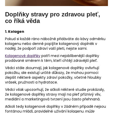
č
u
j
Doplňky stravy pro zdravou pleť,
e
co říká věda
m
e
1. Kolagen
Pokud si každé ráno nábožně přidáváte do kávy odměrku
kolagenu nebo denně popíjíte kolagenový doplněk v
naději, že podpoří zdraví vaší pleti, nejste sami.
Kolagenové doplňky
patří mezi nejoblíbenější doplňky
prodávané směrem k těm, kteří chtějí zdravější pleť.
Vědci stále zkoumají, jak kolagenové doplňky ovlivňují
pokožku, ale existují určité důkazy, že mohou pomoci
zlepšit některé aspekty zdraví pokožky, včetně hloubky
vrásek, pružnosti a hydratace.
Vědci však upozorňují, že ačkoli některé studie prokázaly,
že kolagenové doplňky stravy mají na pleť příznivý vliv,
mediální a marketingová tvrzení jsou často přehnaná.
Ačkoli tedy kolagenové doplňky v žádném případě nejsou
fontánou mládí, pravidelné užívání kolagenu
může