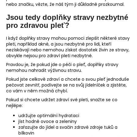
nebo značku, vězte, že náš tým ji důkladně prozkoumal.
Jsou tedy doplňky stravy nezbytné
pro zdravou pleť?
I když doplňky stravy mohou pomoci zlepšit některé stavy
pleti, například akné, a jsou nezbytné pro lidi, kteří
nezískávají nebo nemohou získat dostatek živin ze stravy,
obvykle nejsou pro zdraví pleti nezbytné.
Pravdou je, že pokud jde o péči o pleť, doplňky stravy
nemohou nahradit výživnou stravu.
Pokud jste celkově zdraví a chcete o svou pleť jednoduše
pečovat zevnitř, podívejte se na svůj jídelníček a zjistěte,
co vám v něm možná chybí.
Pokud si chcete udržet zdraví své pleti, snažte se co
nejlépe:
udržujte optimální hydrataci
jíst hodně ovoce a zeleniny
zařazujte do jídel a svačin zdravé zdroje tuků a
bílkovin