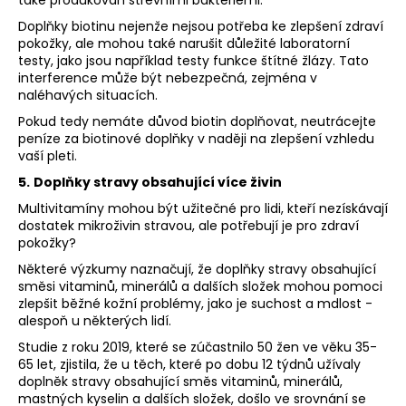
také produkován střevními bakteriemi.
Doplňky biotinu nejenže nejsou potřeba ke zlepšení zdraví
pokožky, ale mohou také narušit důležité laboratorní
testy, jako jsou například testy funkce štítné žlázy. Tato
interference může být nebezpečná, zejména v
naléhavých situacích.
Pokud tedy nemáte důvod biotin doplňovat, neutrácejte
peníze za biotinové doplňky v naději na zlepšení vzhledu
vaší pleti.
5.
Doplňky stravy obsahující více živin
Multivitamíny mohou být užitečné pro lidi, kteří nezískávají
dostatek mikroživin stravou, ale potřebují je pro zdraví
pokožky?
Některé výzkumy naznačují, že doplňky stravy obsahující
směsi vitaminů, minerálů a dalších složek mohou pomoci
zlepšit běžné kožní problémy, jako je suchost a mdlost -
alespoň u některých lidí.
Studie z roku 2019, které se zúčastnilo 50 žen ve věku 35-
65 let, zjistila, že u těch, které po dobu 12 týdnů užívaly
doplněk stravy obsahující směs vitaminů, minerálů,
mastných kyselin a dalších složek, došlo ve srovnání se