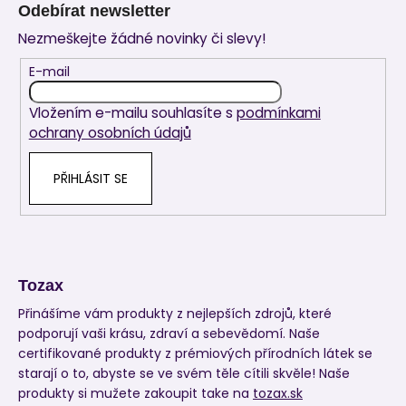
á
Odebírat newsletter
p
Nezmeškejte žádné novinky či slevy!
a
t
E-mail
í
Vložením e-mailu souhlasíte s
podmínkami
ochrany osobních údajů
PŘIHLÁSIT SE
Tozax
Přinášíme vám produkty z nejlepších zdrojů, které
podporují vaši krásu, zdraví a sebevědomí. Naše
certifikované produkty z prémiových přírodních látek se
starají o to, abyste se ve svém těle cítili skvěle! Naše
produkty si mužete zakoupit take na
tozax.sk