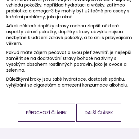
vzhledu pokožky, například hydrataci a vrásky, zatímco
probiotika a omega-3 by mohly být užitečné pro osoby s
kožními problémy, jako je akné.
Ačkoli některé doplňky stravy mohou zlepšit některé
aspekty zdraví pokožky, doplňky stravy obvykle nejsou
nezbytné k udržení zdravé pokožky, a to ani s přibývajícím
věkem.
Pokud máte zájem pečovat o svou pleť zevnitř, je nejlepší
zaměřit se na dodržování stravy bohaté na živiny s
vysokým obsahem rostlinných potravin, jako je ovoce a
zelenina.
Důležitými kroky jsou také hydratace, dostatek spánku,
vyhýbání se cigaretám a omezení konzumace alkoholu.
PŘEDCHOZÍ ČLÁNEK
DALŠÍ ČLÁNEK
Z