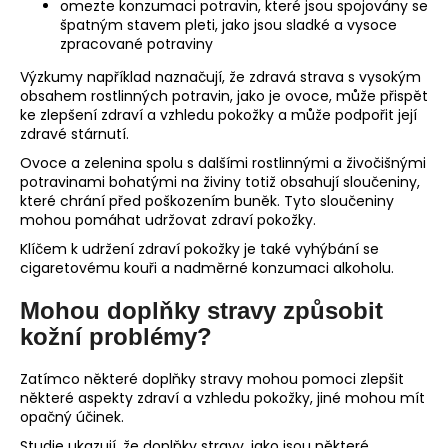
omezte konzumaci potravin, které jsou spojovány se
špatným stavem pleti, jako jsou sladké a vysoce
zpracované potraviny
Výzkumy například naznačují, že zdravá strava s vysokým
obsahem rostlinných potravin, jako je ovoce, může přispět
ke zlepšení zdraví a vzhledu pokožky a může podpořit její
zdravé stárnutí.
Ovoce a zelenina spolu s dalšími rostlinnými a živočišnými
potravinami bohatými na živiny totiž obsahují sloučeniny,
které chrání před poškozením buněk. Tyto sloučeniny
mohou pomáhat udržovat zdraví pokožky.
Klíčem k udržení zdraví pokožky je také vyhýbání se
cigaretovému kouři a nadměrné konzumaci alkoholu.
Mohou doplňky stravy způsobit
kožní problémy?
Zatímco některé doplňky stravy mohou pomoci zlepšit
některé aspekty zdraví a vzhledu pokožky, jiné mohou mít
opačný účinek.
Studie ukazují, že doplňky stravy, jako jsou některé