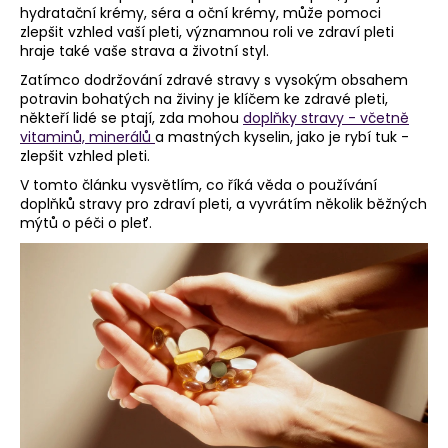
hydratační krémy, séra a oční krémy, může pomoci
a
zlepšit vzhled vaší pleti, významnou roli ve zdraví pleti
j
hraje také vaše strava a životní styl.
í
Zatímco dodržování zdravé stravy s vysokým obsahem
potravin bohatých na živiny je klíčem ke zdravé pleti,
t
někteří lidé se ptají, zda mohou
doplňky stravy - včetně
?
vitaminů, minerálů
a mastných kyselin, jako je rybí tuk -
zlepšit vzhled pleti.
V tomto článku vysvětlím, co říká věda o používání
doplňků stravy pro zdraví pleti, a vyvrátím několik běžných
mýtů o péči o pleť.
HLEDAT
D
o
p
o
r
u