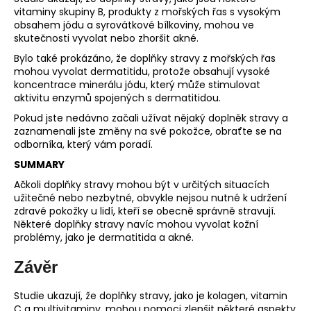
vitaminy skupiny B, produkty z mořských řas s vysokým
obsahem jódu a syrovátkové bílkoviny, mohou ve
skutečnosti vyvolat nebo zhoršit akné.
Bylo také prokázáno, že doplňky stravy z mořských řas
mohou vyvolat dermatitidu, protože obsahují vysoké
koncentrace minerálu jódu, který může stimulovat
aktivitu enzymů spojených s dermatitidou.
Pokud jste nedávno začali užívat nějaký doplněk stravy a
zaznamenali jste změny na své pokožce, obraťte se na
odborníka, který vám poradí.
SUMMARY
Ačkoli doplňky stravy mohou být v určitých situacích
užitečné nebo nezbytné, obvykle nejsou nutné k udržení
zdravé pokožky u lidí, kteří se obecně správně stravují.
Některé doplňky stravy navíc mohou vyvolat kožní
problémy, jako je dermatitida a akné.
Závěr
Studie ukazují, že doplňky stravy, jako je kolagen, vitamin
C a multivitaminy, mohou pomoci zlepšit některé aspekty