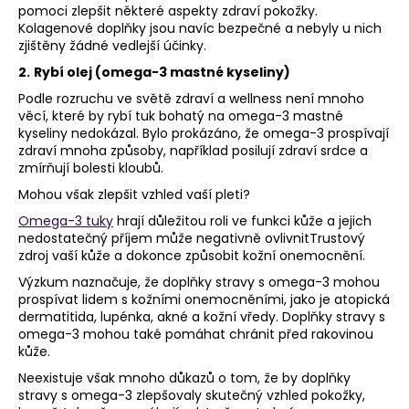
pomoci zlepšit některé aspekty zdraví pokožky.
Kolagenové doplňky jsou navíc bezpečné a nebyly u nich
zjištěny žádné vedlejší účinky.
2.
Rybí olej (omega-3 mastné kyseliny)
Podle rozruchu ve světě zdraví a wellness není mnoho
věcí, které by rybí tuk bohatý na omega-3 mastné
kyseliny nedokázal. Bylo prokázáno, že omega-3 prospívají
zdraví mnoha způsoby, například posilují zdraví srdce a
zmírňují bolesti kloubů.
Mohou však zlepšit vzhled vaší pleti?
Omega-3 tuky
hrají důležitou roli ve funkci kůže a jejich
nedostatečný příjem může negativně ovlivnitTrustový
zdroj vaší kůže a dokonce způsobit kožní onemocnění.
Výzkum naznačuje, že doplňky stravy s omega-3 mohou
prospívat lidem s kožními onemocněními, jako je atopická
dermatitida, lupénka, akné a kožní vředy. Doplňky stravy s
omega-3 mohou také pomáhat chránit před rakovinou
kůže.
Neexistuje však mnoho důkazů o tom, že by doplňky
stravy s omega-3 zlepšovaly skutečný vzhled pokožky,