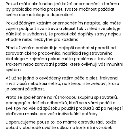
Pokud máte akné nebo jiné kožní onemocnění, kterému
by probiotika mohla prospět, zvažte možnost požádat
svého dermatologa o doporučení.
Pokud žádným kožním onemocněním netrpíte, ale máte
zájem podpořit svá střeva a zlepšit tak vzhled své pleti, je
důležité si uvědomit, že probiotické doplňky stravy nejsou
vhodné nebo nezbytné pro každého.
Před užíváním probiotik je nejlepší nechat si poradit od
zdravotnického pracovníka, například registrovaného
dietologa - zejména pokud máte problémy s trávicím
traktem nebo zdravotní potíže, které ovlivňují váš imunitní
systém.
Ať už se jedná o osvědčený režim péče o pleť, frekvenci
mytí vlasů nebo kosmetiku, na kterou jste zvědaví, krása
je osobní záležitost.
Proto se spoléháme na různorodou skupinu spisovatelů,
pedagogů a dalších odborníků, kteří se s vámi podělí o
své tipy na vše od způsobu použití produktů až po nejlepší
pleťovou masku pro vaše individuální potřeby.
Doporučujeme pouze to, co máme opravdu rádi, takže
pokud v obchodě uvidíte odkaz na konkrétní výrobek