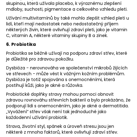
skupinou, která užívala placebo, k výraznému zlepšení
mdloby, suchosti, pigmentace a celkového vzhledu pleti.
Užívání multivitamínů by také mohlo zlepšit vzhled pleti u
lidí, kteří mají nedostatek nebo nedostatečný příjem
některých živin, které ovlivňují zdraví pleti, jako je vitamin
C, vitamin A, některé vitaminy skupiny B a zinek.
6.
Probiotika
Probiotika se běžně užívají na podporu zdraví střev, které
je důležité pro zdravou pokožku.
Dysbióza - nerovnováha ve společenství mikrobů žijících
ve střevech - může vést k vážným kožním problémům.
Dysbióza je totiž spojována s onemocněními, která
postihují kůži, jako je akné a růžovka.
Probiotické doplňky stravy mohou pomoci obnovit
zdravou rovnováhu střevních bakterií a bylo prokázáno, že
podporují lidi s onemocněním, jako je akné a dermatitida.
„Vyvážení“ střev však není tak jednoduché jako
každodenní užívání probiotik.
Strava, životní styl, spánek a úroveň stresu jsou jen
některé z mnoha faktorů, které ovlivňují zdraví střev.