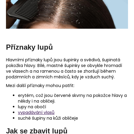
č
u
j
e
m
e
Příznaky lupů
Hlavními příznaky lupů jsou šupinky a svědivá, šupinatá
pokožka hlavy. Bílé, mastné šupinky se obvykle hromadí
ve vlasech a na ramenou a často se zhoršují během
podzimních a zimních měsíců, kdy je vzduch suchý.
Mezi další příznaky mohou patřit:
erytém, což jsou červené skvrny na pokožce hlavy a
někdy i na obličeji.
lupy na obočí
vypadávání vlasů
suché šupiny na kůži obličeje
Jak se zbavit lupů