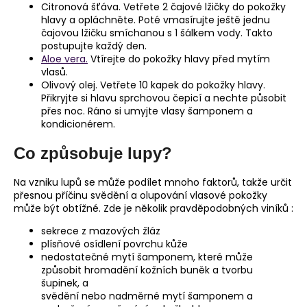
Citronová šťáva. Vetřete 2 čajové lžičky do pokožky
hlavy a opláchněte. Poté vmasírujte ještě jednu
čajovou lžičku smíchanou s 1 šálkem vody. Takto
postupujte každý den.
Aloe vera.
Vtírejte do pokožky hlavy před mytím
vlasů.
Olivový olej. Vetřete 10 kapek do pokožky hlavy.
Přikryjte si hlavu sprchovou čepicí a nechte působit
přes noc. Ráno si umyjte vlasy šamponem a
kondicionérem.
Co způsobuje lupy?
Na vzniku lupů se může podílet mnoho faktorů, takže určit
přesnou příčinu svědění a olupování vlasové pokožky
může být obtížné. Zde je několik pravděpodobných viníků :
sekrece z mazových žláz
plísňové osídlení povrchu kůže
nedostatečné mytí šamponem, které může
způsobit hromadění kožních buněk a tvorbu
šupinek, a
svědění nebo nadměrné mytí šamponem a