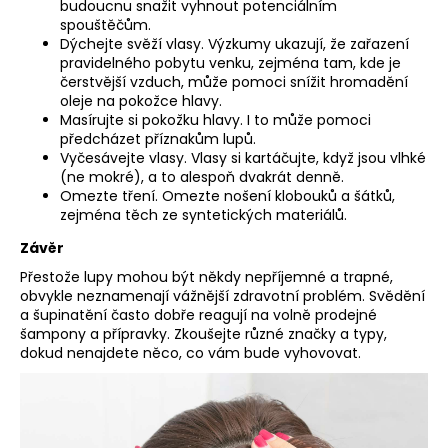
budoucnu snažit vyhnout potenciálním
spouštěčům.
Dýchejte svěží vlasy. Výzkumy ukazují, že zařazení
pravidelného pobytu venku, zejména tam, kde je
čerstvější vzduch, může pomoci snížit hromadění
oleje na pokožce hlavy.
Masírujte si pokožku hlavy. I to může pomoci
předcházet příznakům lupů.
Vyčesávejte vlasy. Vlasy si kartáčujte, když jsou vlhké
(ne mokré), a to alespoň dvakrát denně.
Omezte tření. Omezte nošení klobouků a šátků,
zejména těch ze syntetických materiálů.
Závěr
Přestože lupy mohou být někdy nepříjemné a trapné,
obvykle neznamenají vážnější zdravotní problém. Svědění
a šupinatění často dobře reagují na volně prodejné
šampony a přípravky. Zkoušejte různé značky a typy,
dokud nenajdete něco, co vám bude vyhovovat.