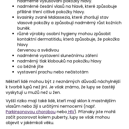
nadměrné vysušování pokožky hlavy.
nadměrné česání vlasů na hlavě, které způsobuje
přílišné tření citlivé pokožky hlavy.
kvasinky zvané Malassezia, které zhoršují stav
vlasové pokožky a způsobují nadměrný růst kožních
buněk.
různé výrobky osobní hygieny mohou způsobit
kontaktní dermatitidu, která způsobuje, že pokožka
hlavy
červenou a svědivou
nadměrné vystavení slunečnímu záření
nadměrný tlak klobouků na pokožku hlavy
co běžně jíte
vystavení prachu nebo nečistotám
Někteří lidé mohou být z neznámých důvodů náchylnější
k tvorbě lupů než jiní. Je však známo, že lupy se častěji
vyskytují u mužů než u žen.
Vyšší riziko mají také lidé, kteří mají sklon k mastnějším
vlasům nebo žijí s určitými nemocemi (např.
Parkinsonovou chorobou
nebo
HIV
). Příznaky jste mohli
začít pozorovat kolem puberty, lupy se však mohou
objevit v jakémkoli věku.