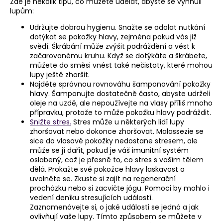
Zde je několik tipů, co můžete udělat, abyste se vyhnuli
lupům:
Udržujte dobrou hygienu. Snažte se odolat nutkání
dotýkat se pokožky hlavy, zejména pokud vás již
svědí. Škrábání může zvýšit podráždění a vést k
začarovanému kruhu. Když se dotýkáte a škrábete,
můžete do směsi vnést také nečistoty, které mohou
lupy ještě zhoršit.
Najděte správnou rovnováhu šamponování pokožky
hlavy. Šamponujte dostatečně často, abyste udrželi
oleje na uzdě, ale nepoužívejte na vlasy příliš mnoho
přípravku, protože to může pokožku hlavy podráždit.
Snižte stres.
Stres může u některých lidí lupy
zhoršovat nebo dokonce zhoršovat. Malassezie se
sice do vlasové pokožky nedostane stresem, ale
může se jí dařit, pokud je váš imunitní systém
oslabený, což je přesně to, co stres s vaším tělem
dělá. Prokažte své pokožce hlavy laskavost a
uvolněte se. Zkuste si zajít na regenerační
procházku nebo si zacvičte jógu. Pomoci by mohlo i
vedení deníku stresujících událostí.
Zaznamenávejte si, o jaké události se jedná a jak
ovlivňují vaše lupy. Tímto způsobem se můžete v