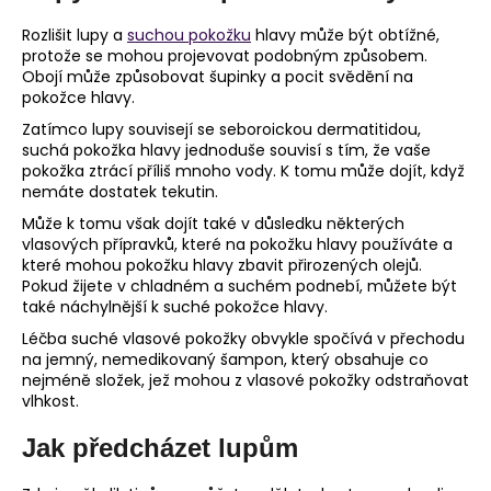
Rozlišit lupy a
suchou pokožku
hlavy může být obtížné,
protože se mohou projevovat podobným způsobem.
Obojí může způsobovat šupinky a pocit svědění na
pokožce hlavy.
Zatímco lupy souvisejí se seboroickou dermatitidou,
suchá pokožka hlavy jednoduše souvisí s tím, že vaše
pokožka ztrácí příliš mnoho vody. K tomu může dojít, když
nemáte dostatek tekutin.
Může k tomu však dojít také v důsledku některých
vlasových přípravků, které na pokožku hlavy používáte a
které mohou pokožku hlavy zbavit přirozených olejů.
Pokud žijete v chladném a suchém podnebí, můžete být
také náchylnější k suché pokožce hlavy.
Léčba suché vlasové pokožky obvykle spočívá v přechodu
na jemný, nemedikovaný šampon, který obsahuje co
nejméně složek, jež mohou z vlasové pokožky odstraňovat
vlhkost.
Jak předcházet lupům