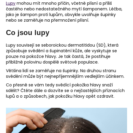
Lupy
mohou mít mnoho příčin, včetně plísní a příliš
a
častého nebo nedostatečného mytí šamponem. Léčba,
j
jako je šampon proti lupům, obvykle uvolňuje šupinky
nebo se zaměřuje na přemnožení plísní.
í
t
Co jsou lupy
?
Lupy souvisejí se seboroickou dermatitidou (SD), která
způsobuje svědění a šupinatění kůže, ale vyskytuje se
pouze na pokožce hlavy. Je tak častá, že postihuje
přibližně polovinu dospělé světové populace.
HLEDAT
Většina lidí se zaměřuje na šupinky. Na druhou stranu
svědění může být nejnepříjemnějším vedlejším účinkem.
Co přesně se vám tedy svědící pokožka hlavy snaží
sdělit? Čtěte dále a dozvíte se o nejčastějších příznacích
D
lupů a o způsobech, jak pokožku hlavy opět ozdravit.
o
p
o
r
u