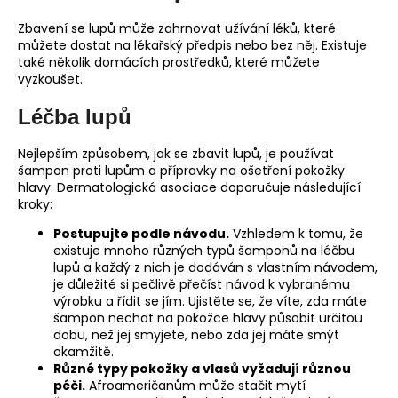
Zbavení se lupů může zahrnovat užívání léků, které
můžete dostat na lékařský předpis nebo bez něj. Existuje
také několik domácích prostředků, které můžete
vyzkoušet.
Léčba lupů
Nejlepším způsobem, jak se zbavit lupů, je používat
šampon proti lupům a přípravky na ošetření pokožky
hlavy. Dermatologická asociace doporučuje následující
kroky:
Postupujte podle návodu.
Vzhledem k tomu, že
existuje mnoho různých typů šamponů na léčbu
lupů a každý z nich je dodáván s vlastním návodem,
je důležité si pečlivě přečíst návod k vybranému
výrobku a řídit se jím. Ujistěte se, že víte, zda máte
šampon nechat na pokožce hlavy působit určitou
dobu, než jej smyjete, nebo zda jej máte smýt
okamžitě.
Různé typy pokožky a vlasů vyžadují různou
péči.
Afroameričanům může stačit mytí