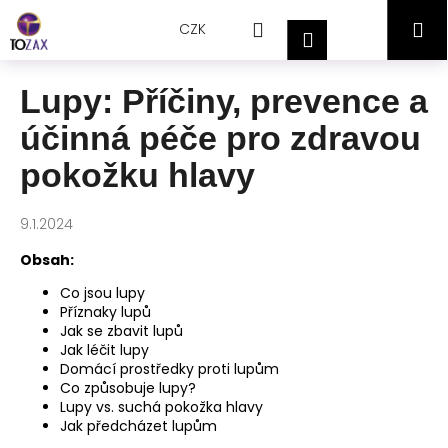
Přejít
K
Hledat
Nákupní
M
na
CZK
o
Přihlášení
obsah
Zpět
Zpět
š
košík
í
Lupy: Příčiny, prevence a
C
k
účinná péče pro zdravou
o
p
pokožku hlavy
o
t
9.1.2024
ř
Obsah:
e
b
Co jsou lupy
Příznaky lupů
u
Jak se zbavit lupů
j
Jak léčit lupy
e
Domácí prostředky proti lupům
Co způsobuje lupy?
t
Lupy vs. suchá pokožka hlavy
e
Jak předcházet lupům
n