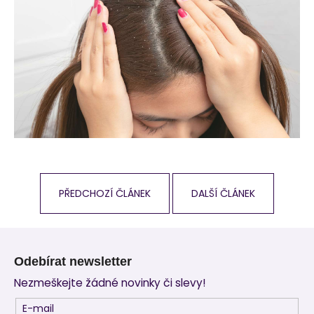
PŘEDCHOZÍ ČLÁNEK
DALŠÍ ČLÁNEK
Z
á
Odebírat newsletter
p
Nezmeškejte žádné novinky či slevy!
a
t
E-mail