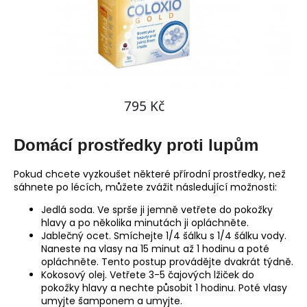
Domácí prostředky proti lupům
Pokud chcete vyzkoušet některé přírodní prostředky, než
sáhnete po lécích, můžete zvážit následující možnosti:
Jedlá soda. Ve sprše ji jemně vetřete do pokožky
hlavy a po několika minutách ji opláchněte.
Jablečný ocet. Smíchejte 1/4 šálku s 1/4 šálku vody.
Naneste na vlasy na 15 minut až 1 hodinu a poté
opláchněte. Tento postup provádějte dvakrát týdně.
Kokosový olej. Vetřete 3-5 čajových lžiček do
pokožky hlavy a nechte působit 1 hodinu. Poté vlasy
umyjte šamponem a umyjte.