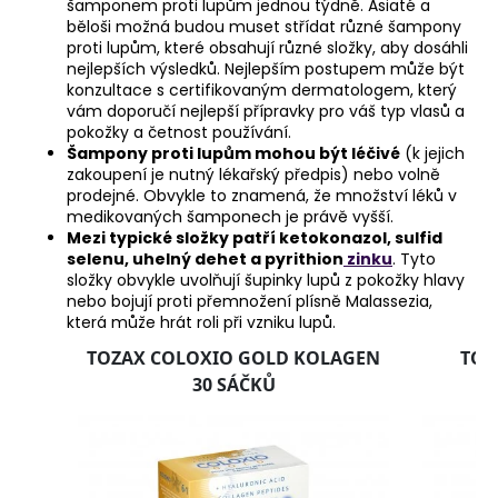
šamponem proti lupům jednou týdně. Asiaté a
běloši možná budou muset střídat různé šampony
proti lupům, které obsahují různé složky, aby dosáhli
nejlepších výsledků. Nejlepším postupem může být
konzultace s certifikovaným dermatologem, který
vám doporučí nejlepší přípravky pro váš typ vlasů a
pokožky a četnost používání.
Šampony proti lupům mohou být léčivé
(k jejich
zakoupení je nutný lékařský předpis) nebo volně
prodejné. Obvykle to znamená, že množství léků v
medikovaných šamponech je právě vyšší.
Mezi typické složky patří ketokonazol, sulfid
selenu, uhelný dehet a pyrithion
zinku
. Tyto
složky obvykle uvolňují šupinky lupů z pokožky hlavy
nebo bojují proti přemnožení plísně Malassezia,
která může hrát roli při vzniku lupů.