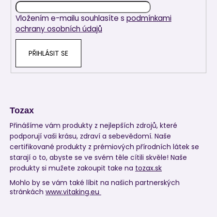
í
Vložením e-mailu souhlasíte s
podmínkami
ochrany osobních údajů
PŘIHLÁSIT SE
Tozax
Přinášíme vám produkty z nejlepších zdrojů, které
podporují vaši krásu, zdraví a sebevědomí. Naše
certifikované produkty z prémiových přírodních látek se
starají o to, abyste se ve svém těle cítili skvěle! Naše
produkty si mužete zakoupit take na
tozax.sk
Mohlo by se vám také líbit na našich partnerských
stránkách
www.vitaking.eu