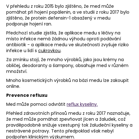
V přehledu z roku 2015 bylo zjištěno, že med může
pomáhat při hojení popálenin, a ve studii z roku 2017 bylo
zjištěno, že protein defensin-1 obsažený v medu
podporuje hojení ran.
Předchozí studie zjistila, že aplikace medu s léčivy na
místo infekce nemá žádnou výhodu oproti podávání
antibiotik - a aplikace medu ve skutečnosti zvyšuje riziko
infekce u lidí s
cukrovkou
.
Za zmínku stojí, že mnoho výrobků, jako jsou krémy na
obličej, deodoranty a šampony, obsahuje med v různém
množství.
Mnoho kosmetických výrobků na bázi medu lze zakoupit
online.
Prevence refluxu
Med může pomoci odvrátit
reflux kyseliny.
Přehled zdravotních přínosů medu z roku 2017 naznačuje,
že med může pomáhat zpevňovat jícen a žaludek, což
pravděpodobně snižuje vzestupný tok žaludeční kyseliny a
nestrávené potravy. Tento předpoklad však nebyl
podpořen klinickým výzkumem.