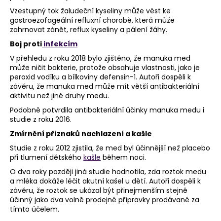
Vzestupný tok žaludeční kyseliny může vést ke
gastroezofageální refluxní chorobě, která může
zahrnovat zánět, reflux kyseliny a pálení žáhy.
Boj proti
infekcím
V přehledu z roku 2018 bylo zjištěno, že manuka med
může ničit bakterie, protože obsahuje vlastnosti, jako je
peroxid vodíku a bílkoviny defensin-1. Autoři dospěli k
závěru, že manuka med může mít větší antibakteriální
aktivitu než jiné druhy medu.
Podobně potvrdila antibakteriální účinky manuka medu i
studie z roku 2016.
Zmírnění příznaků nachlazení a kašle
Studie z roku 2012 zjistila, že med byl účinnější než placebo
při tlumení dětského
kašle
během noci.
O dva roky později jiná studie hodnotila, zda roztok medu
a mléka dokáže léčit akutní kašel u dětí. Autoři dospěli k
závěru, že roztok se ukázal být přinejmenším stejně
účinný jako dva volně prodejné přípravky prodávané za
tímto účelem.