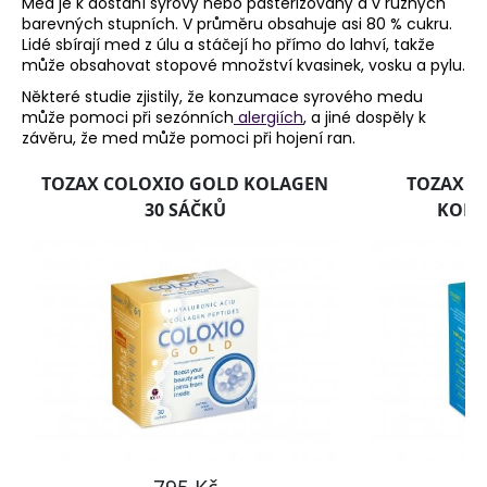
Med je k dostání syrový nebo pasterizovaný a v různých
barevných stupních. V průměru obsahuje asi 80 % cukru.
a
Lidé sbírají med z úlu a stáčejí ho přímo do lahví, takže
j
může obsahovat stopové množství kvasinek, vosku a pylu.
í
Některé studie zjistily, že konzumace syrového medu
t
může pomoci při sezónních
alergiích
, a jiné dospěly k
?
závěru, že med může pomoci při hojení ran.
HLEDAT
D
o
p
o
r
u