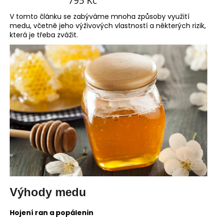
č
u
V tomto článku se zabýváme mnoha způsoby využití
j
medu, včetně jeho výživových vlastností a některých rizik,
e
která je třeba zvážit.
m
e
Výhody medu
Hojení ran a popálenin