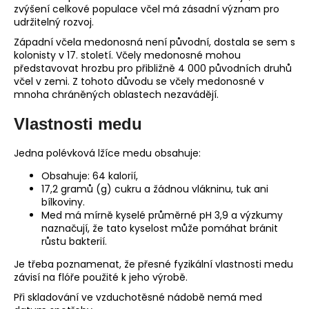
zvýšení celkové populace včel má zásadní význam pro
udržitelný rozvoj.
Západní včela medonosná není původní, dostala se sem s
kolonisty v 17. století. Včely medonosné mohou
představovat hrozbu pro přibližně 4 000 původních druhů
včel v zemi. Z tohoto důvodu se včely medonosné v
mnoha chráněných oblastech nezavádějí.
Vlastnosti medu
Jedna polévková lžíce medu obsahuje:
Obsahuje: 64 kalorií,
17,2 gramů (g) cukru a žádnou vlákninu, tuk ani
bílkoviny.
Med má mírně kyselé průměrné pH 3,9 a výzkumy
naznačují, že tato kyselost může pomáhat bránit
růstu bakterií.
Je třeba poznamenat, že přesné fyzikální vlastnosti medu
závisí na flóře použité k jeho výrobě.
Při skladování ve vzduchotěsné nádobě nemá med