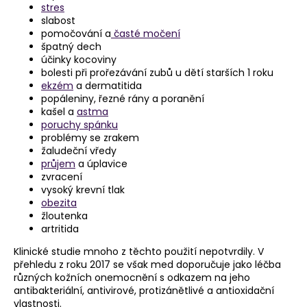
stres
slabost
pomočování a
časté močení
špatný dech
účinky kocoviny
bolesti při prořezávání zubů u dětí starších 1 roku
ekzém
a dermatitida
popáleniny, řezné rány a poranění
kašel a
astma
poruchy spánku
problémy se zrakem
žaludeční vředy
průjem
a úplavice
zvracení
vysoký krevní tlak
obezita
žloutenka
artritida
Klinické studie mnoho z těchto použití nepotvrdily. V
přehledu z roku 2017 se však med doporučuje jako léčba
různých kožních onemocnění s odkazem na jeho
antibakteriální, antivirové, protizánětlivé a antioxidační
vlastnosti.