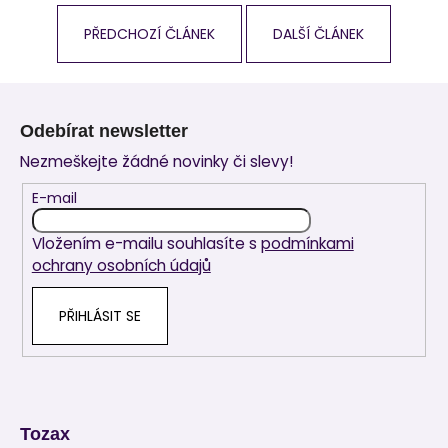
PŘEDCHOZÍ ČLÁNEK
DALŠÍ ČLÁNEK
Z
á
Odebírat newsletter
p
Nezmeškejte žádné novinky či slevy!
a
t
E-mail
í
Vložením e-mailu souhlasíte s
podmínkami
ochrany osobních údajů
PŘIHLÁSIT SE
Tozax