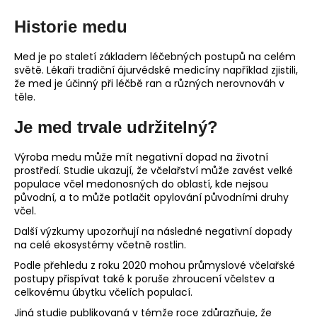
Historie medu
Med je po staletí základem léčebných postupů na celém
světě. Lékaři tradiční ájurvédské medicíny například zjistili,
že med je účinný při léčbě ran a různých nerovnováh v
těle.
Je med trvale udržitelný?
Výroba medu může mít negativní dopad na životní
prostředí. Studie ukazují, že včelařství může zavést velké
populace včel medonosných do oblastí, kde nejsou
původní, a to může potlačit opylování původními druhy
včel.
Další výzkumy upozorňují na následné negativní dopady
na celé ekosystémy včetně rostlin.
Podle přehledu z roku 2020 mohou průmyslové včelařské
postupy přispívat také k poruše zhroucení včelstev a
celkovému úbytku včelích populací.
Jiná studie publikovaná v témže roce zdůrazňuje, že