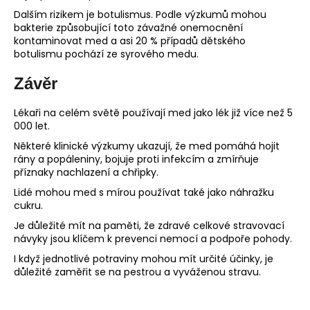
Dalším rizikem je botulismus. Podle výzkumů mohou
bakterie způsobující toto závažné onemocnění
kontaminovat med a asi 20 % případů dětského
botulismu pochází ze syrového medu.
Závěr
Lékaři na celém světě používají med jako lék již více než 5
000 let.
Některé klinické výzkumy ukazují, že med pomáhá hojit
rány a popáleniny, bojuje proti infekcím a zmírňuje
příznaky nachlazení a chřipky.
Lidé mohou med s mírou používat také jako náhražku
cukru.
Je důležité mít na paměti, že zdravé celkové stravovací
návyky jsou klíčem k prevenci nemocí a podpoře pohody.
I když jednotlivé potraviny mohou mít určité účinky, je
důležité zaměřit se na pestrou a vyváženou stravu.