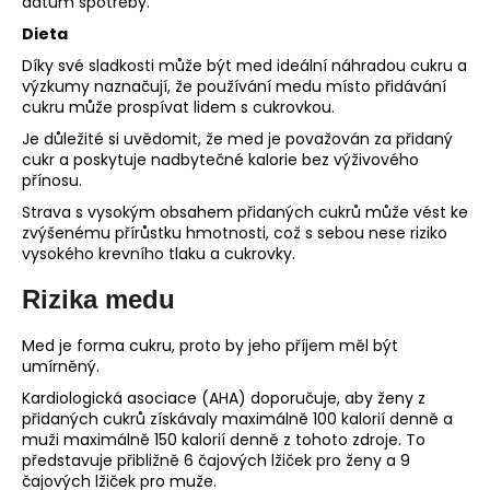
datum spotřeby.
Dieta
Díky své sladkosti může být med ideální náhradou cukru a
výzkumy naznačují, že používání medu místo přidávání
cukru může prospívat lidem s cukrovkou.
Je důležité si uvědomit, že med je považován za přidaný
cukr a poskytuje nadbytečné kalorie bez výživového
přínosu.
Strava s vysokým obsahem přidaných cukrů může vést ke
zvýšenému přírůstku hmotnosti, což s sebou nese riziko
vysokého krevního tlaku a cukrovky.
Rizika medu
Med je forma cukru, proto by jeho příjem měl být
umírněný.
Kardiologická asociace (AHA) doporučuje, aby ženy z
přidaných cukrů získávaly maximálně 100 kalorií denně a
muži maximálně 150 kalorií denně z tohoto zdroje. To
představuje přibližně 6 čajových lžiček pro ženy a 9
čajových lžiček pro muže.