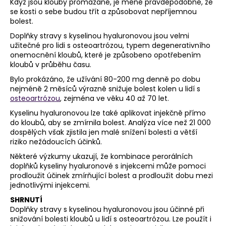
Když jsou klouby promazané, je méně pravděpodobné, že
se kosti o sebe budou třít a způsobovat nepříjemnou
bolest.
Doplňky stravy s kyselinou hyaluronovou jsou velmi
užitečné pro lidi s osteoartrózou, typem degenerativního
onemocnění kloubů, které je způsobeno opotřebením
kloubů v průběhu času.
Bylo prokázáno, že užívání 80-200 mg denně po dobu
nejméně 2 měsíců výrazně snižuje bolest kolen u lidí s
osteoartrózou
, zejména ve věku 40 až 70 let.
Kyselinu hyaluronovou lze také aplikovat injekčně přímo
do kloubů, aby se zmírnila bolest. Analýza více než 21 000
dospělých však zjistila jen malé snížení bolesti a větší
riziko nežádoucích účinků.
Některé výzkumy ukazují, že kombinace perorálních
doplňků kyseliny hyaluronové s injekcemi může pomoci
prodloužit účinek zmírňující bolest a prodloužit dobu mezi
jednotlivými injekcemi.
SHRNUTÍ
Doplňky stravy s kyselinou hyaluronovou jsou účinné při
snižování bolesti kloubů u lidí s osteoartrózou. Lze použít i