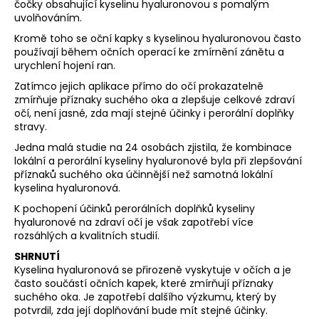
čočky obsahující kyselinu hyaluronovou s pomalým
uvolňováním.
Kromě toho se oční kapky s kyselinou hyaluronovou často
používají během očních operací ke zmírnění zánětu a
urychlení hojení ran.
Zatímco jejich aplikace přímo do očí prokazatelně
zmírňuje příznaky suchého oka a zlepšuje celkové zdraví
očí, není jasné, zda mají stejné účinky i perorální doplňky
stravy.
Jedna malá studie na 24 osobách zjistila, že kombinace
lokální a perorální kyseliny hyaluronové byla při zlepšování
příznaků suchého oka účinnější než samotná lokální
kyselina hyaluronová.
K pochopení účinků perorálních doplňků kyseliny
hyaluronové na zdraví očí je však zapotřebí více
rozsáhlých a kvalitních studií.
SHRNUTÍ
Kyselina hyaluronová se přirozeně vyskytuje v očích a je
často součástí očních kapek, které zmírňují příznaky
suchého oka. Je zapotřebí dalšího výzkumu, který by
potvrdil, zda její doplňování bude mít stejné účinky.