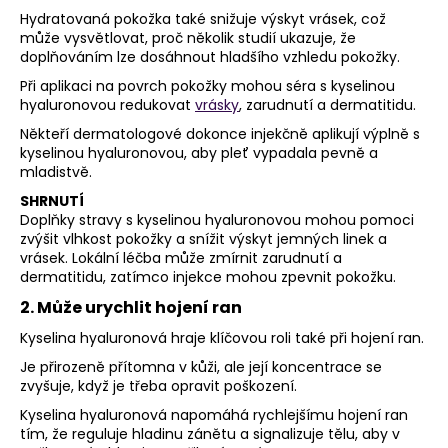
Hydratovaná pokožka také snižuje výskyt vrásek, což
může vysvětlovat, proč několik studií ukazuje, že
doplňováním lze dosáhnout hladšího vzhledu pokožky.
Při aplikaci na povrch pokožky mohou séra s kyselinou
hyaluronovou redukovat
vrásky
, zarudnutí a dermatitidu.
Někteří dermatologové dokonce injekčně aplikují výplně s
kyselinou hyaluronovou, aby pleť vypadala pevně a
mladistvě.
SHRNUTÍ
Doplňky stravy s kyselinou hyaluronovou mohou pomoci
zvýšit vlhkost pokožky a snížit výskyt jemných linek a
vrásek. Lokální léčba může zmírnit zarudnutí a
dermatitidu, zatímco injekce mohou zpevnit pokožku.
2. Může urychlit hojení ran
Kyselina hyaluronová hraje klíčovou roli také při hojení ran.
Je přirozeně přítomna v kůži, ale její koncentrace se
zvyšuje, když je třeba opravit poškození.
Kyselina hyaluronová napomáhá rychlejšímu hojení ran
tím, že reguluje hladinu zánětu a signalizuje tělu, aby v