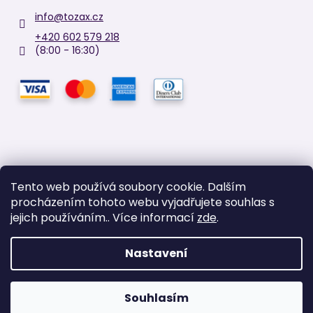
info
@
tozax.cz
+420 602 579 218
(8:00 - 16:30)
Tento web používá soubory cookie. Dalším
procházením tohoto webu vyjadřujete souhlas s
Facebook
jejich používáním.. Více informací
zde
.
Nastavení
Vytvořil Shoptet
Copyright 2026
TOZAX
. Všechna práva vyhrazena.
Upravit
Souhlasím
nastavení cookies