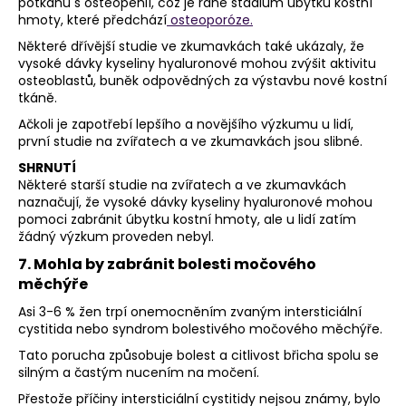
potkanů s osteopenií, což je rané stadium úbytku kostní
hmoty, které předchází
osteoporóze.
Některé dřívější studie ve zkumavkách také ukázaly, že
vysoké dávky kyseliny hyaluronové mohou zvýšit aktivitu
osteoblastů, buněk odpovědných za výstavbu nové kostní
tkáně.
Ačkoli je zapotřebí lepšího a novějšího výzkumu u lidí,
první studie na zvířatech a ve zkumavkách jsou slibné.
SHRNUTÍ
Některé starší studie na zvířatech a ve zkumavkách
naznačují, že vysoké dávky kyseliny hyaluronové mohou
pomoci zabránit úbytku kostní hmoty, ale u lidí zatím
žádný výzkum proveden nebyl.
7. Mohla by zabránit bolesti močového
měchýře
Asi 3-6 % žen trpí onemocněním zvaným intersticiální
cystitida nebo syndrom bolestivého močového měchýře.
Tato porucha způsobuje bolest a citlivost břicha spolu se
silným a častým nucením na močení.
Přestože příčiny intersticiální cystitidy nejsou známy, bylo