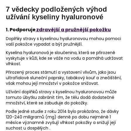
č
u
7 vědecky podložených výhod
j
užívání kyseliny hyaluronové
e
m
1. Podporuje
zdravější a pružnější pokožku
e
Doplňky stravy s kyselinou hyaluronovou mohou pomoci
vaší pokožce vypadat a být pružnější.
Kyselina hyaluronová je sloučenina, která se přirozeně
vyskytuje v kůži, kde se váže na vodu a pomáhá udržovat
vlhkost.
Přirozený proces stárnutí a vystavení vlivům, jako jsou
ultrafialové sluneční paprsky, tabákový kouř a znečištění,
však mohou její množství v pokožce snižovat.
Užívání doplňků stravy s kyselinou hyaluronovou může
tomuto úbytku zabránit tím, že tělu dodá dodatečné
množství, které se zabuduje do pokožky.
Podle jedné studie z roku 2014 bylo prokázáno, že dávky
120-240 miligramů (mg) denně po dobu nejméně 1
měsíce významně zvyšují vlhkost pokožky a snižují její
suchost u dospělých .