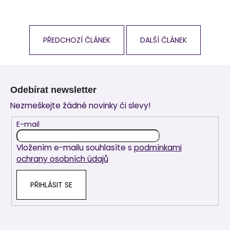
PŘEDCHOZÍ ČLÁNEK
DALŠÍ ČLÁNEK
Z
á
Odebírat newsletter
p
Nezmeškejte žádné novinky či slevy!
a
t
E-mail
í
Vložením e-mailu souhlasíte s
podmínkami
ochrany osobních údajů
PŘIHLÁSIT SE