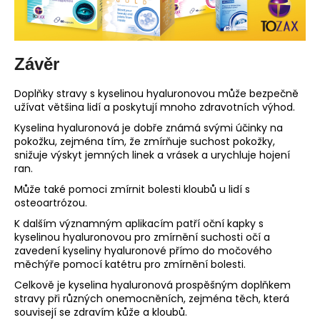
Závěr
Doplňky stravy s kyselinou hyaluronovou může bezpečně
užívat většina lidí a poskytují mnoho zdravotních výhod.
Kyselina hyaluronová je dobře známá svými účinky na
pokožku, zejména tím, že zmírňuje suchost pokožky,
snižuje výskyt jemných linek a vrásek a urychluje hojení
ran.
Může také pomoci zmírnit bolesti kloubů u lidí s
osteoartrózou.
K dalším významným aplikacím patří oční kapky s
kyselinou hyaluronovou pro zmírnění suchosti očí a
zavedení kyseliny hyaluronové přímo do močového
měchýře pomocí katétru pro zmírnění bolesti.
Celkově je kyselina hyaluronová prospěšným doplňkem
stravy při různých onemocněních, zejména těch, která
souvisejí se zdravím kůže a kloubů.