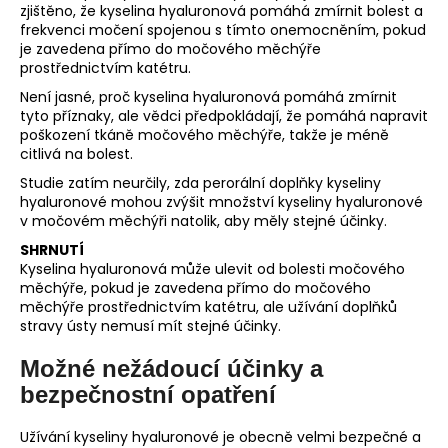
zjištěno, že kyselina hyaluronová pomáhá zmírnit bolest a
frekvenci močení spojenou s tímto onemocněním, pokud
je zavedena přímo do močového měchýře
prostřednictvím katétru.
Není jasné, proč kyselina hyaluronová pomáhá zmírnit
tyto příznaky, ale vědci předpokládají, že pomáhá napravit
poškození tkáně močového měchýře, takže je méně
citlivá na bolest.
Studie zatím neurčily, zda perorální doplňky kyseliny
hyaluronové mohou zvýšit množství kyseliny hyaluronové
v močovém měchýři natolik, aby měly stejné účinky.
SHRNUTÍ
Kyselina hyaluronová může ulevit od bolesti močového
měchýře, pokud je zavedena přímo do močového
měchýře prostřednictvím katétru, ale užívání doplňků
stravy ústy nemusí mít stejné účinky.
Možné nežádoucí účinky a
bezpečnostní opatření
Užívání kyseliny hyaluronové je obecně velmi bezpečné a