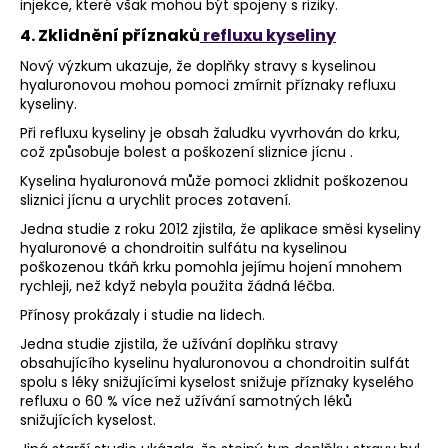
injekce, které však mohou být spojeny s riziky.
4. Zklidnění příznaků
refluxu kyseliny
Nový výzkum ukazuje, že doplňky stravy s kyselinou
hyaluronovou mohou pomoci zmírnit příznaky refluxu
kyseliny.
Při refluxu kyseliny je obsah žaludku vyvrhován do krku,
což způsobuje bolest a poškození sliznice jícnu .
Kyselina hyaluronová může pomoci zklidnit poškozenou
sliznici jícnu a urychlit proces zotavení.
Jedna studie z roku 2012 zjistila, že aplikace směsi kyseliny
hyaluronové a chondroitin sulfátu na kyselinou
poškozenou tkáň krku pomohla jejímu hojení mnohem
rychleji, než když nebyla použita žádná léčba.
Přínosy prokázaly i studie na lidech.
Jedna studie zjistila, že užívání doplňku stravy
obsahujícího kyselinu hyaluronovou a chondroitin sulfát
spolu s léky snižujícími kyselost snižuje příznaky kyselého
refluxu o 60 % více než užívání samotných léků
snižujících kyselost.