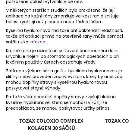
poškozené oblasti vytvořilo více cév.
V některých starších studiích bylo prokázáno, že její
aplikace na kožní rány zmenšuje velikost ran a snižuje
bolest rychleji než placebo nebo žádná léčba .
Kyselina hyaluronová má také antibakteriální vlastnosti,
takže při aplikaci přímo na otevřené rány může pomoci
snížit riziko
infekce.
Kromě toho je účinná při snižování onemocnění dásní,
urychluje hojení po stomatologických operacích a při
lokálním použití v ústech odstraňuje vředy.
Zatímco výzkum sér a gelů s kyselinou hyaluronovou je
slibný, nebyl proveden žádný výzkum, který by určil, zda
mohou doplňky stravy s kyselinou hyaluronovou
poskytovat stejné výhody.
Protože však perorální doplňky stravy zvyšují hladinu
kyseliny hyaluronové, která se nachází v kůži, lze
předpokládat, že mohou poskytovat určitý přínos.