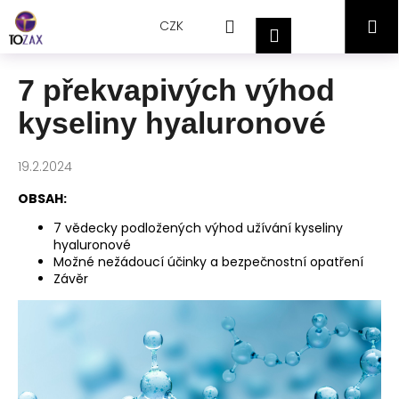
Přejít
K
Hledat
Nákupní
M
na
CZK
o
Přihlášení
obsah
Zpět
Zpět
š
košík
í
7 překvapivých výhod
C
k
kyseliny hyaluronové
o
p
o
19.2.2024
t
OBSAH:
ř
7 vědecky podložených výhod užívání kyseliny
e
hyaluronové
b
Možné nežádoucí účinky a bezpečnostní opatření
Závěr
u
j
e
t
e
n