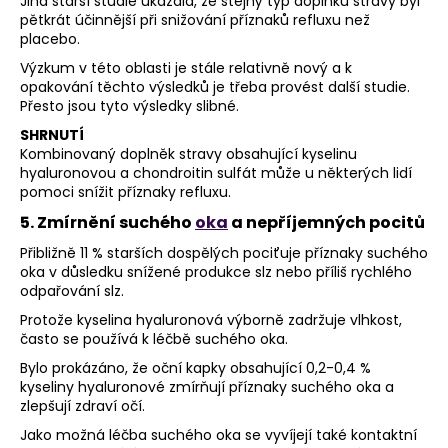
Jiná starší studie ukázala, že stejný typ doplňku stravy byl
pětkrát účinnější při snižování příznaků refluxu než
placebo.
Výzkum v této oblasti je stále relativně nový a k
opakování těchto výsledků je třeba provést další studie.
Přesto jsou tyto výsledky slibné.
SHRNUTÍ
Kombinovaný doplněk stravy obsahující kyselinu
hyaluronovou a chondroitin sulfát může u některých lidí
pomoci snížit příznaky refluxu.
5. Zmírnění suchého
oka
a nepříjemných pocitů
Přibližně 11 % starších dospělých pociťuje příznaky suchého
oka v důsledku snížené produkce slz nebo příliš rychlého
odpařování slz.
Protože kyselina hyaluronová výborně zadržuje vlhkost,
často se používá k léčbě suchého oka.
Bylo prokázáno, že oční kapky obsahující 0,2-0,4 %
kyseliny hyaluronové zmírňují příznaky suchého oka a
zlepšují zdraví očí.
Jako možná léčba suchého oka se vyvíjejí také kontaktní