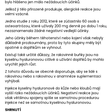
bylo hlášeno jen málo nežádoucích účinků.
Jelikož ji tělo přirozeně produkuje, alergické reakce jsou
velmi vzácné.
Jedna studie z roku 2012, které se zúčastnilo 60 osob s
osteoartrózou, které užívaly 200 mg denně po dobu 1 roku,
nezaznamenala žádné negativní vedlejší účinky.
Jeho účinky během těhotenství nebo kojení však nebyly
důkladně prozkoumány, proto by tyto skupiny měly být
opatrné a doplňkům se vyhnout.
Existují také určité důkazy, že rakovinné buňky jsou na
kyselinu hyaluronovou citlivé a užívání doplňků by mohlo
urychlit jejich růst.
Z tohoto důvodu se obecně doporučuje, aby se lidé s
rakovinou nebo s rakovinou v anamnéze suplementaci
vyhýbali.
Injekce kyseliny hyaluronové do kůže nebo kloubů mají
vyšší riziko nežádoucích účinků. Negativní reakce jsou
však většinou spojeny spíše se samotnou procedurou
injekce než se samotnou kyselinou hyaluronovou.
SHRNUTÍ