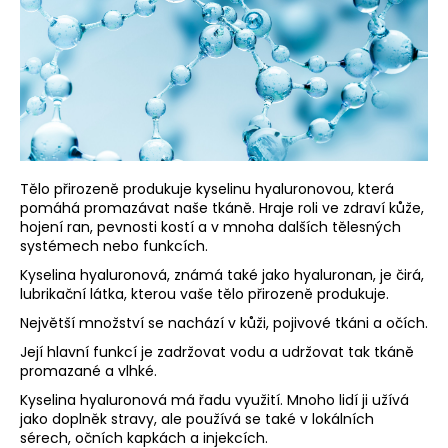
a
j
í
t
?
Tělo přirozeně produkuje kyselinu hyaluronovou, která
pomáhá promazávat naše tkáně. Hraje roli ve zdraví kůže,
hojení ran, pevnosti kostí a v mnoha dalších tělesných
HLEDAT
systémech nebo funkcích.
Kyselina hyaluronová, známá také jako hyaluronan, je čirá,
lubrikační látka, kterou vaše tělo přirozeně produkuje.
D
Největší množství se nachází v kůži, pojivové tkáni a očích.
o
Její hlavní funkcí je zadržovat vodu a udržovat tak tkáně
p
promazané a vlhké.
o
Kyselina hyaluronová má řadu využití. Mnoho lidí ji užívá
r
jako doplněk stravy, ale používá se také v lokálních
u
sérech, očních kapkách a injekcích.